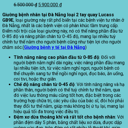
Giá
Giá
6.500.000
₫
5.900.000
₫
gốc
hiện
Giường bệnh nhân tại Đà Nẵng loại 2 tay quay Lucass
là:
tại
GB9E
, loại giường này rất phổ biến tại các bệnh viện tư nhân ở
6.500.000 ₫.
là:
Đà Nẵng, nhất là các bệnh viện có phân khúc tầm trung cấp.
5.900.000 ₫.
Điểm nổi trội của loại giường này, nó có thể nâng phần đầu từ
0-85 độ và nâng phần chân từ 0-45 độ, mang lại nhiều tuỳ
chỉnh tư thế nằm cho người bệnh cũng như tiện lợi cho người
chăm sóc.(
Giường bệnh y tế tại Đà Nẵng
)
Tính năng nâng cao phần đầu từ 0-85 độ
: Đối với
người bệnh nằm nghỉ dài ngày, việc nâng phần đầu mang
lại nhiều tiện ích, từ việc nằm nghỉ ngơi, người bệnh có
thể chuyển sang tư thế ngồi nghỉ ngơi, đọc báo, ăn uống,
coi tivi, hoặc thư giãn.
Chế độ nâng chân từ 0-45 độ
: Với tính năng nâng và hạ
phần thân, người bệnh có thể tuỳ chỉnh tư thế nằm, qua
đó việc lưu thông máu cũng tốt hơn, đặc biệt trong các
trường hợp chữa trị, các yêu cầu của bác sĩ, đòi hỏi phải
thay đổi tư thế nằm, giúp máu không bị ứ tụ lại, mang lại
hiệu quả tối đa trong việc điều trị.
Đệm xơ dừa thoáng khí và rất tốt cho bệnh nhân
: Với
phần đệm dày 5 phân, bằng chất liệu xơ dừa, được dập
vuông vức đẹp, trên đệm có rất nhiều lỗ thoát khí, giúp