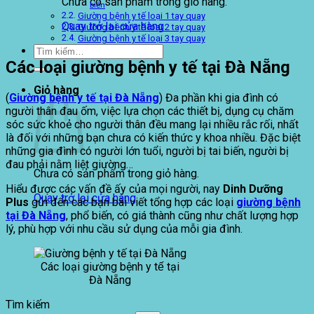
Chưa có sản phẩm trong giỏ hàng.
biến
Giường bệnh y tế loại 1 tay quay
Quay trở lại cửa hàng
Giường bệnh y tế loại 2 tay quay
Giường bệnh y tế loại 3 tay quay
Tìm
kiếm:
Các loại giường bệnh y tế tại Đà Nẵng
Giỏ hàng
(
Giường bệnh y tế tại Đà Nẵng
) Đa phần khi gia đình có
người thân đau ốm, việc lựa chọn các thiết bị, dụng cụ chăm
sóc sức khoẻ cho người thân đều mang lại nhiều rắc rối, nhất
là đối với những bạn chưa có kiến thức y khoa nhiều. Đặc biệt
những gia đình có người lớn tuổi, người bị tai biến, người bị
đau phải nằm liệt giường…
Chưa có sản phẩm trong giỏ hàng.
Hiểu được các vấn đề ấy của mọi người, nay
Dinh Dưỡng
Quay trở lại cửa hàng
Plus
gửi đến các bạn bài viết tổng hợp các loại
giường bệnh
tại Đà Nẵng
, phổ biến, có giá thành cũng như chất lượng hợp
lý, phù hợp với nhu cầu sử dụng của mỗi gia đình.
Các loại giường bệnh y tế tại
Đà Nẵng
Tìm kiếm