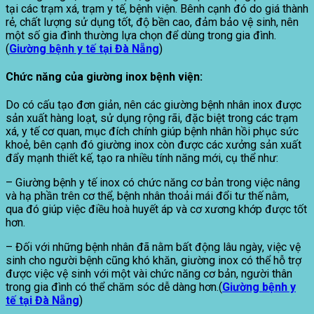
tại các trạm xá, trạm y tế, bệnh viện. Bênh cạnh đó do giá thành
rẻ, chất lượng sử dụng tốt, độ bền cao, đảm bảo vệ sinh, nên
một số gia đình thường lựa chọn để dùng trong gia đình.
(
Giường bệnh y tế tại Đà Nẵng
)
Chức năng của giường inox bệnh viện:
Do có cấu tạo đơn giản, nên các giường bệnh nhân inox được
sản xuất hàng loạt, sử dụng rộng rãi, đặc biệt trong các trạm
xá, y tế cơ quan, mục đích chính giúp bệnh nhân hồi phục sức
khoẻ, bên cạnh đó giường inox còn được các xưởng sản xuất
đẩy mạnh thiết kế, tạo ra nhiều tính năng mới, cụ thể như:
– Giường bệnh y tế inox có chức năng cơ bản trong việc nâng
và hạ phần trên cơ thể, bệnh nhân thoải mái đổi tư thế nằm,
qua đó giúp việc điều hoà huyết áp và cơ xương khớp được tốt
hơn.
– Đối với những bệnh nhân đã nằm bất động lâu ngày, việc vệ
sinh cho người bệnh cũng khó khăn, giường inox có thể hỗ trợ
được việc vệ sinh với một vài chức năng cơ bản, người thân
trong gia đình có thể chăm sóc dễ dàng hơn.(
Giường bệnh y
tế tại Đà Nẵng
)