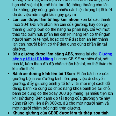
hạn chế việc bị tụ mồ hôi, tạo độ thông thoáng cho làn
da, không gây nóng, giảm nhiều các hiện tượng bị lỡ loét
da do việc nằm nghĩ lâu ngày gây ra.
Lan can được làm từ hợp kim nhôm
xen kẻ các thanh
Inox 304: Đối với phần lan can của giường, hay còn gọi
thành giường, bạn có thể nâng hạ phần này, chỉ với một
thao tác bấm nút, phần lan can khi nâng lên có thể ngăn
người nằm bị té ngã, hoặc có thể đặt bàn ăn lên thành
lan can, người bệnh có thể tiện dụng dùng phần ăn tại
giường.
Đầu giường được làm bằng ABS
, mang lại cho
Giường
bệnh y tế tại Đà Nẵng
Lucass GB-9E sự hiện đại, nét
tinh tế, kèm theo đó độ chắc chắn bền bỉ, có thể tháo rời
khi cần thiết.
Bánh xe đường kính lên tới 13cm
: Phần bánh xe của
giường bệnh với đường kính lớn, giúp việc di chuyển
giường, đẩy giường bệnh y tế tới vị trí mới một cách dễ
dàng, bánh xe cũng có chức năng khoá bánh xe tại chỗ,
bánh xe cũng có thể xoay 360 độ, mang lại nhiều tiện ích
khi sử dụng. Bên cạnh đó tải trọng của giường y tế này
cũng rất lớn, lên đến 300kg, đủ cho một người nằm và
một người chăm sóc ngồi trên giường.
Khung giường của GB9E được làm từ thép sơn tĩnh