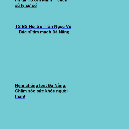
tín tại Hồ Chí Minh – cách
sử lý sự cố
TS BS Nội trú Trần Ngọc Vũ
– Bác sĩ tim mạch Đà Nẵng
Nệm chống loét Đà Nẵng:
Chăm sóc sức khỏe người
thân!