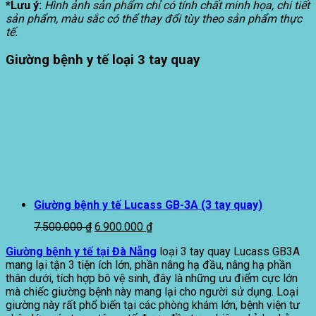
*Lưu ý:
Hình ảnh sản phẩm chỉ có tính chất minh họa, chi tiết
sản phẩm, màu sắc có thể thay đổi tùy theo sản phẩm thực
tế.
Giường bệnh y tế loại 3 tay quay
Giường bệnh y tế Lucass GB-3A (3 tay quay)
Giá
Giá
7.500.000
₫
6.900.000
₫
gốc
hiện
Giường bệnh y tế tại Đà Nẵng
loại 3 tay quay Lucass GB3A
là:
tại
mang lại tận 3 tiện ích lớn, phần nâng hạ đầu, nâng hạ phần
7.500.000 ₫.
là:
thân dưới, tích hợp bô vệ sinh, đây là những ưu điểm cực lớn
6.900.000 ₫.
mà chiếc giường bệnh này mang lại cho người sử dụng. Loại
giường này rất phổ biến tại các phòng khám lớn, bệnh viện tư