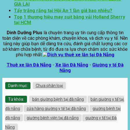
GIA LAI
Tẩy trắng răng tại Hội An 1 lần giá bao nhiêu?
Top 1 thương hiệu may suit bằng vải Holland Sherry
tại HCM
Dinh Dưỡng Plus
là chuyên trang uy tín cung cấp thông tin
toàn diện về các phòng khám, chuyên khoa, và dịch vụ y tế. Nền
tảng này giúp bạn dễ dàng tra cứu, đánh giá chất lượng các cơ
sở khám chữa bệnh, từ đó đưa ra lựa chọn chăm sóc sức khỏe
phù hợp nhất.
Thuê xe lăn Đà Nẵng
-
Xe lăn Đà Nẵng
-
Giường y tế Đà
Nẵng
Danh mục:
Chưa phân loại
Từ khóa:
bán giường bệnh tại đà nẵng
bán giường y tế tại
đà nẵng
cửa hàng giường y tế tại đà nẵng
giường bệnh tại
đà nẵng
giường bệnh viện tại đà nẵng
giường y tế tại Đà
Nẵng