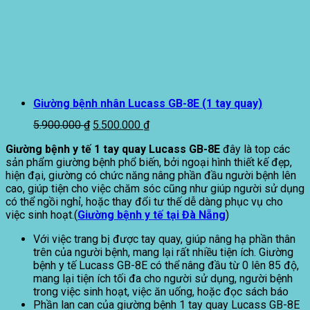
Giường bệnh nhân Lucass GB-8E (1 tay quay)
Giá
Giá
5.900.000
₫
5.500.000
₫
gốc
hiện
Giường bệnh y tế 1 tay quay Lucass GB-8E
đây là top các
là:
tại
sản phẩm giường bệnh phổ biến, bởi ngoại hình thiết kế đẹp,
5.900.000 ₫.
là:
hiện đại, giường có chức năng nâng phần đầu người bệnh lên
5.500.000 ₫.
cao, giúp tiện cho việc chăm sóc cũng như giúp người sử dụng
có thể ngồi nghỉ, hoặc thay đổi tư thế dễ dàng phục vụ cho
việc sinh hoạt.(
Giường bệnh y tế tại Đà Nẵng
)
Với việc trang bị được tay quay, giúp nâng hạ phần thân
trên của người bệnh, mang lại rất nhiều tiện ích. Giường
bệnh y tế Lucass GB-8E có thể nâng đầu từ 0 lên 85 độ,
mang lại tiện ích tối đa cho người sử dụng, người bệnh
trong việc sinh hoạt, việc ăn uống, hoặc đọc sách báo
Phần lan can của giường bệnh 1 tay quay Lucass GB-8E