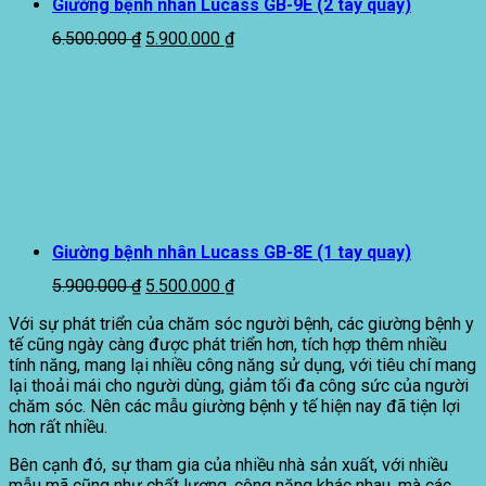
Giường bệnh nhân Lucass GB-9E (2 tay quay)
Giá
Giá
6.500.000
₫
5.900.000
₫
gốc
hiện
là:
tại
6.500.000 ₫.
là:
5.900.000 ₫.
Giường bệnh nhân Lucass GB-8E (1 tay quay)
Giá
Giá
5.900.000
₫
5.500.000
₫
gốc
hiện
Với sự phát triển của chăm sóc người bệnh, các giường bệnh y
là:
tại
tế cũng ngày càng được phát triển hơn, tích hợp thêm nhiều
5.900.000 ₫.
là:
tính năng, mang lại nhiều công năng sử dụng, với tiêu chí mang
5.500.000 ₫.
lại thoải mái cho người dùng, giảm tối đa công sức của người
chăm sóc. Nên các mẫu giường bệnh y tế hiện nay đã tiện lợi
hơn rất nhiều.
Bên cạnh đó, sự tham gia của nhiều nhà sản xuất, với nhiều
mẫu mã cũng như chất lượng, công năng khác nhau, mà các