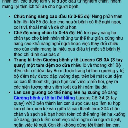
nhân lớn, các trung tâm y tế được đầu tư nghiêm chỉnh, nhằm
mang lại tiện ích tối đa cho người bệnh.
Chức năng nâng cao đầu từ 0-85 độ:
Nâng phần thân
trên lên tới 85 độ, tạo cho người bệnh có thể nghỉ ngơi,
coi tivi, thoải mái và dễ chịu hơn.
Chế độ nâng chân từ 0-45 độ:
Hỗ trợ quay nâng hạ
chân tạo cho bệnh nhân những tư thế thư giãn, cũng như
nâng cao khả năng nghỉ ngơi hoặc việc thay đổi chiều
cao của chân mang lại hiệu quả điều trị một số bệnh lý
theo chỉ định của bác sĩ.
Trang bị trên Giường bệnh y tế Lucass GB-3A (3 tay
quay) một tấm đệm xơ dừa
nhiều lỗ và thoáng khí: Bộ
đệm khí xơ dừa dày 8cm được trang bị theo giường y tế,
bộ đệm này được dập vuông đẹp, trên bề mặt của đệm
có các lỗ thoát khí, giúp hạn chế việc ứ mồ hôi, gây ra
các hiện tượng như viêm loét da khi nằm lâu dài.
Lan can giường có thể nâng lên hạ xuống
dễ dàng.
Giường bệnh y tế tại Đà Nẵng
Lucass GB-3A (3 tay
quay) với 2 bên thành lan can được cấu tạo làm từ hợp
kim nhôm, xen kẻ vào giữa là các thanh Inox 304 chắc
chắn và sạch sẽ, bạn hoàn toàn có thể nâng lên hạ xuống
dễ dàng, giúp kiểm soát việc nằm nghĩ của người bệnh,
ngăn việc té ngã. Còn khi không dùng tới thành lan can,