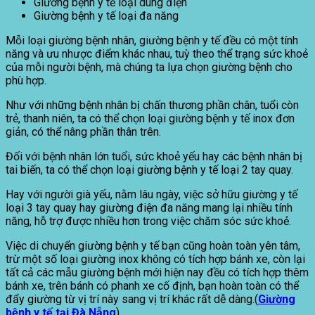
Giường bệnh y tế loại dùng điện
Giường bệnh y tế loại đa năng
Mỗi loại giường bệnh nhân, giường bệnh y tế đều có một tính
năng và ưu nhược điểm khác nhau, tuỳ theo thể trạng sức khoẻ
của mỗi người bệnh, mà chúng ta lựa chọn giường bệnh cho
phù hợp.
Như với những bệnh nhân bị chấn thương phần chân, tuổi còn
trẻ, thanh niên, ta có thể chọn loại giường bệnh y tế inox đơn
giản, có thể nâng phần thân trên.
Đối với bệnh nhân lớn tuổi, sức khoẻ yếu hay các bệnh nhân bị
tai biến, ta có thể chọn loại giường bệnh y tế loại 2 tay quay.
Hay với người già yếu, nằm lâu ngày, việc sở hữu giường y tế
loại 3 tay quay hay giường điện đa năng mang lại nhiều tính
năng, hỗ trợ được nhiều hơn trong việc chăm sóc sức khoẻ.
Việc di chuyển giường bệnh y tế bạn cũng hoàn toàn yên tâm,
trừ một số loại giường inox không có tích hợp bánh xe, còn lại
tất cả các mẫu giường bệnh mới hiện nay đều có tích hợp thêm
bánh xe, trên bánh có phanh xe cố định, bạn hoàn toàn có thể
đẩy giường từ vị trí này sang vị trí khác rất dễ dàng.(
Giường
bệnh y tế tại Đà Nẵng
)