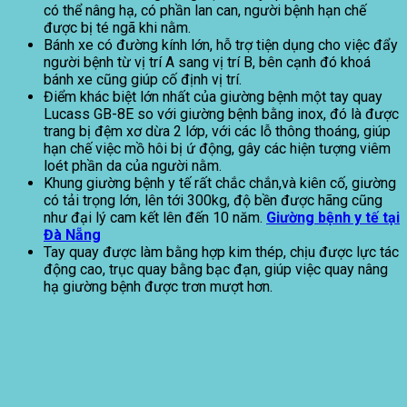
có thể nâng hạ, có phần lan can, người bệnh hạn chế
được bị té ngã khi nằm.
Bánh xe có đường kính lớn, hỗ trợ tiện dụng cho việc đẩy
người bệnh từ vị trí A sang vị trí B, bên cạnh đó khoá
bánh xe cũng giúp cố định vị trí.
Điểm khác biệt lớn nhất của giường bệnh một tay quay
Lucass GB-8E so với giường bệnh bằng inox, đó là được
trang bị đệm xơ dừa 2 lớp, với các lỗ thông thoáng, giúp
hạn chế việc mồ hôi bị ứ động, gây các hiện tượng viêm
loét phần da của người nằm.
Khung giường bệnh y tế rất chắc chắn,và kiên cố, giường
có tải trọng lớn, lên tới 300kg, độ bền được hãng cũng
như đại lý cam kết lên đến 10 năm.
Giường bệnh y tế tại
Đà Nẵng
Tay quay được làm bằng hợp kim thép, chịu được lực tác
động cao, trục quay bằng bạc đạn, giúp việc quay nâng
hạ giường bệnh được trơn mượt hơn.