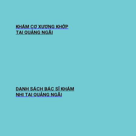
KHÁM CƠ XƯƠNG KHỚP
TẠI QUẢNG NGÃI
DANH SÁCH BÁC SĨ KHÁM
NHI TẠI QUẢNG NGÃI