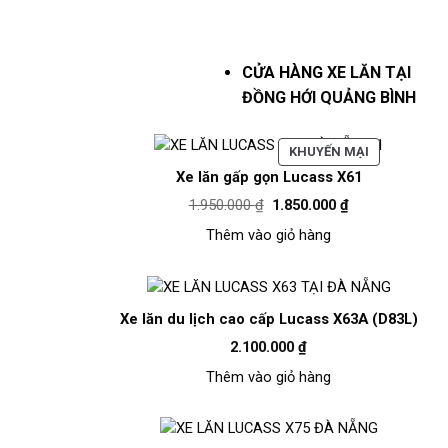
CỬA HÀNG
XE LĂN TẠI
ĐỒNG HỚI QUẢNG BÌNH
SẢN
KHUYẾN MẠI
PHẨM
Xe lăn gấp gọn Lucass X61
ĐANG
Giá
Giá
1.950.000
₫
1.850.000
₫
GIẢM
gốc
hiện
GIÁ
là:
tại
Thêm vào giỏ hàng
1.950.000 ₫.
là:
1.850.000 ₫.
Xe lăn du lịch cao cấp Lucass X63A (D83L)
2.100.000
₫
Thêm vào giỏ hàng