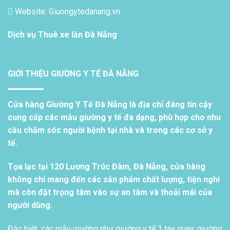
Website: Giuongytedanang.vn
Dịch vụ
Thuê xe lăn Đà Nẵng
GIỚI THIỆU GIƯỜNG Y TẾ ĐÀ NẴNG
Cửa hàng Giường Y Tế Đà Nẵng là địa chỉ đáng tin cậy
cung cấp các mẫu giường y tế đa dạng, phù hợp cho nhu
cầu chăm sóc người bệnh tại nhà và trong các cơ sở y
tế.
Tọa lạc tại 120 Lương Trúc Đàm, Đà Nẵng, cửa hàng
không chỉ mang đến các sản phẩm chất lượng, tiện nghi
mà còn đặt trọng tâm vào sự an tâm và thoải mái của
người dùng.
Đặc biệt, các mẫu giường như giường y tế 1 tay quay, giường