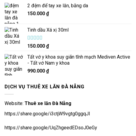
2 đệm để tay xe lăn, bằng da
150.000
₫
Tinh dầu Xá xị 30ml
Được xếp
150.000
₫
hạng
5.00
5
sao
Tất vớ y khoa suy giãn tĩnh mạch Mediven Active
- Tất vớ Nam y khoa
990.000
₫
DỊCH VỤ THUÊ XE LĂN ĐÀ NẴNG
Website:
Thuê xe lăn Đà Nẵng
https://share.google/i3ctjW9vgtg0ggqJl
https://share.google/UqZhgeedEDsoJ0eGy