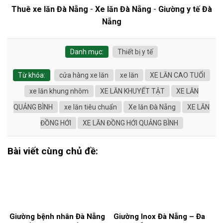
Thuê xe lăn Đà Nẵng
-
Xe lăn Đà Nẵng
-
Giường y tế Đà
Nẵng
Danh mục:
Thiết bị y tế
Từ khóa:
cửa hàng xe lăn
xe lăn
XE LĂN CAO TUỔI
xe lăn khung nhôm
XE LĂN KHUYẾT TẬT
XE LĂN
QUẢNG BÌNH
xe lăn tiêu chuẩn
Xe lăn Đà Nẵng
XE LĂN
ĐỒNG HỚI
XE LĂN ĐỒNG HỚI QUẢNG BÌNH
Bài viết cùng chủ đề:
Giường bệnh nhân Đà Nẵng
Giường Inox Đà Nẵng – Đa