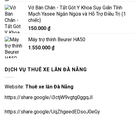
là:
tại
Vớ Bàn Chân - Tất Gót Y Khoa Suy Giãn Tĩnh
6.500.000 ₫.
là:
Mạch Yasee Ngăn Ngừa và Hỗ Trợ Điều Trị (1
5.900.000 ₫.
chiếc)
150.000
₫
Máy trợ thính Beurer HA50
1.550.000
₫
DỊCH VỤ THUÊ XE LĂN ĐÀ NẴNG
Website:
Thuê xe lăn Đà Nẵng
https://share.google/i3ctjW9vgtg0ggqJl
https://share.google/UqZhgeedEDsoJ0eGy