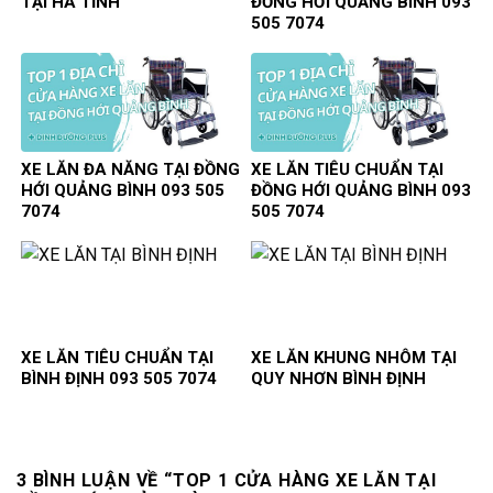
TẠI HÀ TĨNH
ĐỒNG HỚI QUẢNG BÌNH 093
505 7074
XE LĂN ĐA NĂNG TẠI ĐỒNG
XE LĂN TIÊU CHUẨN TẠI
HỚI QUẢNG BÌNH 093 505
ĐỒNG HỚI QUẢNG BÌNH 093
7074
505 7074
XE LĂN TIÊU CHUẨN TẠI
XE LĂN KHUNG NHÔM TẠI
BÌNH ĐỊNH 093 505 7074
QUY NHƠN BÌNH ĐỊNH
3 BÌNH LUẬN VỀ “
TOP 1 CỬA HÀNG XE LĂN TẠI