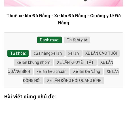
Thuê xe lăn Đà Nẵng
-
Xe lăn Đà Nẵng
-
Giường y tế Đà
Nẵng
Danh mục:
Thiết bị y tế
Từ khóa:
cửa hàng xe lăn
xe lăn
XE LĂN CAO TUỔI
xe lăn khung nhôm
XE LĂN KHUYẾT TẬT
XE LĂN
QUẢNG BÌNH
xe lăn tiêu chuẩn
Xe lăn Đà Nẵng
XE LĂN
ĐỒNG HỚI
XE LĂN ĐỒNG HỚI QUẢNG BÌNH
Bài viết cùng chủ đề: