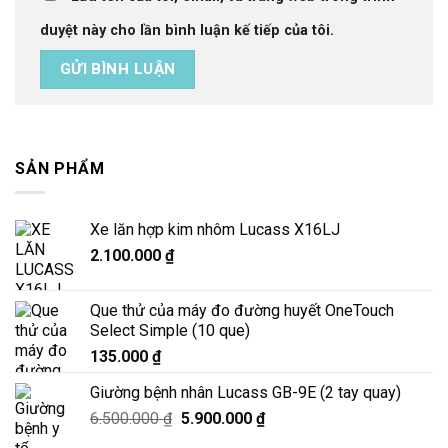
duyệt này cho lần bình luận kế tiếp của tôi.
SẢN PHẨM
Xe lăn hợp kim nhôm Lucass X16LJ
2.100.000
₫
Que thử của máy đo đường huyết OneTouch
Select Simple (10 que)
135.000
₫
Giường bệnh nhân Lucass GB-9E (2 tay quay)
Giá
Giá
6.500.000
₫
5.900.000
₫
gốc
hiện