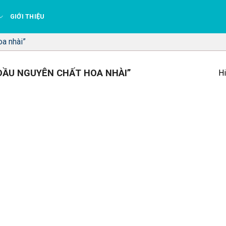
GIỚI THIỆU
oa nhài”
DẦU NGUYÊN CHẤT HOA NHÀI”
Hi