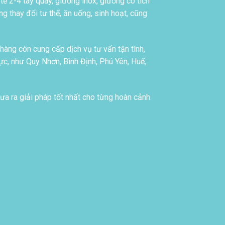
tế 2-4 tay quay, giường inox, giường có tích
g thay đổi tư thế, ăn uống, sinh hoạt, cũng
àng còn cung cấp dịch vụ tư vấn tận tình,
c, như Quy Nhơn, Bình Định, Phú Yên, Huế,
ưa ra giải pháp tốt nhất cho từng hoàn cảnh