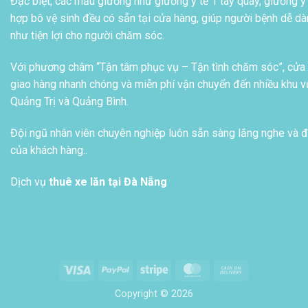
Đặc biệt, các mẫu giường như giường y tế 1 tay quay, giường y 
hợp bô vệ sinh đều có sẵn tại cửa hàng, giúp người bệnh dễ dàn
như tiện lợi cho người chăm sóc.
Với phương châm “Tận tâm phục vụ – Tận tình chăm sóc”, cửa h
giao hàng nhanh chóng và miễn phí vận chuyển đến nhiều khu vự
Quảng Trị và Quảng Bình.
Đội ngũ nhân viên chuyên nghiệp luôn sẵn sàng lắng nghe và đ
của khách hàng..
Dịch vụ
thuê xe lăn tại Đà Nẵng
Visa
PayPal
Stripe
MasterCard
Cash
On
Copyright © 2026
Delivery