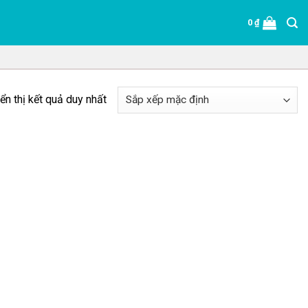
0
₫
ển thị kết quả duy nhất