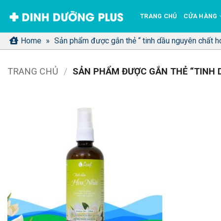
Bỏ
TRANG CHỦ
CỬA HÀNG
qua
nội
Home
»
Sản phẩm được gắn thẻ “ tinh dầu nguyên chất h
dung
TRANG CHỦ
/
SẢN PHẨM ĐƯỢC GẮN THẺ “TINH 