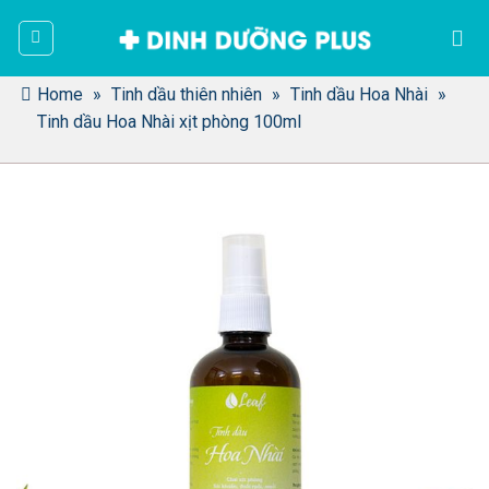
Bỏ
qua
nội
dung
Home
»
Tinh dầu thiên nhiên
»
Tinh dầu Hoa Nhài
»
Tinh dầu Hoa Nhài xịt phòng 100ml