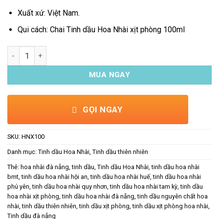
Xuất xứ: Việt Nam.
Qui cách: Chai Tinh dầu Hoa Nhài xịt phòng 100ml
Tinh dầu Hoa Nhài xịt phòng 100ml số lượng
MUA NGAY
GỌI NGAY
SKU:
HNX100
Danh mục:
Tinh dầu Hoa Nhài
,
Tinh dầu thiên nhiên
Thẻ:
hoa nhài đà nẵng
,
tinh dầu
,
Tinh dầu Hoa Nhài
,
tinh dầu hoa nhài
bmt
,
tinh dầu hoa nhài hội an
,
tinh dầu hoa nhài huế
,
tinh dầu hoa nhài
phú yên
,
tinh dầu hoa nhài quy nhơn
,
tinh dầu hoa nhài tam kỳ
,
tinh dầu
hoa nhài xịt phòng
,
tinh dầu hoa nhài đà nẵng
,
tinh dầu nguyên chất hoa
nhài
,
tinh dầu thiên nhiên
,
tinh dầu xịt phòng
,
tinh dầu xịt phòng hoa nhài
,
Tinh dầu đà nẵng