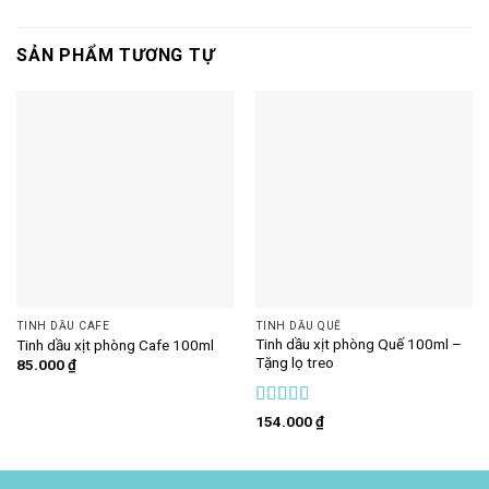
SẢN PHẨM TƯƠNG TỰ
TINH DẦU CAFE
TINH DẦU QUẾ
Tinh dầu xịt phòng Quế 100ml –
Tinh dầu xịt phòng Cafe 100ml
Tặng lọ treo
85.000
₫
Được xếp
154.000
₫
hạng
5
5 sao