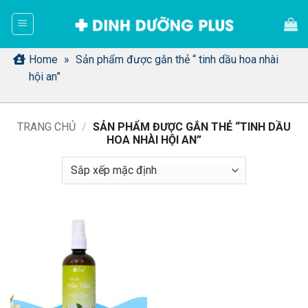
Bỏ
qua
nội
dung
Home
»
Sản phẩm được gắn thẻ “ tinh dầu hoa nhài
hội an”
TRANG CHỦ
/
SẢN PHẨM ĐƯỢC GẮN THẺ “TINH DẦU
HOA NHÀI HỘI AN”