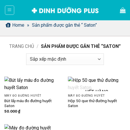
Bỏ
qua
nội
dung
Home
»
Sản phẩm được gắn thẻ “ Saton”
TRANG CHỦ
/
SẢN PHẨM ĐƯỢC GẮN THẺ “SATON”
HẾT HÀNG
MÁY ĐO ĐƯỜNG HUYẾT
MÁY ĐO ĐƯỜNG HUYẾT
Bút lấy máu đo đường huyết
Hộp 50 que thử đường huyết
Saton
Saton
50.000
₫