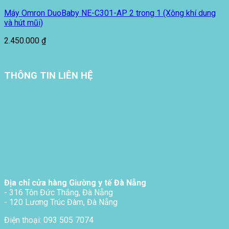
Máy Omron DuoBaby NE-C301-AP 2 trong 1 (Xông khí dung
và hút mũi)
2.450.000
₫
THÔNG TIN LIÊN HỆ
Địa chỉ cửa hàng Giường y tế Đà Nẵng
- 316 Tôn Đức Thắng, Đà Nẵng
- 120 Lương Trúc Đàm, Đà Nẵng
Điện thoại: 093 505 7074