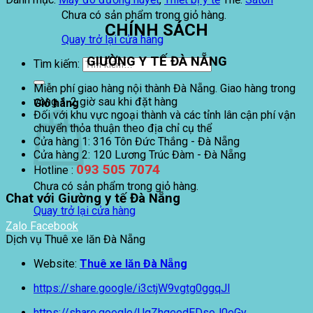
Chưa có sản phẩm trong giỏ hàng.
CHÍNH SÁCH
Quay trở lại cửa hàng
GIƯỜNG Y TẾ ĐÀ NẴNG
Tìm kiếm:
Miễn phí giao hàng nội thành Đà Nẵng. Giao hàng trong
vòng 1-2 giờ sau khi đặt hàng
Giỏ hàng
Đối với khu vực ngoại thành và các tỉnh lân cận phí vận
chuyển thỏa thuận theo địa chỉ cụ thể
Cửa hàng 1: 316 Tôn Đức Thắng - Đà Nẵng
Cửa hàng 2: 120 Lương Trúc Đàm - Đà Nẵng
093 505 7074
Hotline :
Chưa có sản phẩm trong giỏ hàng.
Chat với Giường y tế Đà Nẵng
Quay trở lại cửa hàng
Zalo
Facebook
Dịch vụ Thuê xe lăn Đà Nẵng
Website:
Thuê xe lăn Đà Nẵng
https://share.google/i3ctjW9vgtg0ggqJl
https://share.google/UqZhgeedEDsoJ0eGy