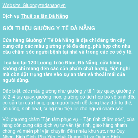
Website: Giuongytedanang.vn
Dịch vụ
Thuê xe lăn Đà Nẵng
GIỚI THIỆU GIƯỜNG Y TẾ ĐÀ NẴNG
Cửa hàng Giường Y Tế Đà Nẵng là địa chỉ đáng tin cậy
cung cấp các mẫu giường y tế đa dạng, phù hợp cho nhu
cầu chăm sóc người bệnh tại nhà và trong các cơ sở y tế.
Tọa lạc tại 120 Lương Trúc Đàm, Đà Nẵng, cửa hàng
không chỉ mang đến các sản phẩm chất lượng, tiện nghi
mà còn đặt trọng tâm vào sự an tâm và thoải mái của
người dùng.
Đặc biệt, các mẫu giường như giường y tế 1 tay quay, giường y
tế 2-4 tay quay, giường inox, giường có tích hợp bô vệ sinh đều
có sẵn tại cửa hàng, giúp người bệnh dễ dàng thay đổi tư thế,
ăn uống, sinh hoạt, cũng như tiện lợi cho người chăm sóc.
Với phương châm “Tận tâm phục vụ – Tận tình chăm sóc”, cửa
hàng còn cung cấp dịch vụ tư vấn tận tình, giao hàng nhanh
chóng và miễn phí vận chuyển đến nhiều khu vực, như Quy
Nhơn, Bình Định, Phú Yên, Huế, Quảng Trị và Quảng Bình.