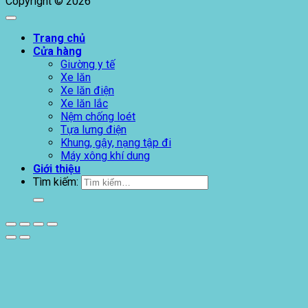
Copyright © 2026
Trang chủ
Cửa hàng
Giường y tế
Xe lăn
Xe lăn điện
Xe lăn lắc
Nệm chống loét
Tựa lưng điện
Khung, gậy, nạng tập đi
Máy xông khí dung
Giới thiệu
Tìm kiếm: