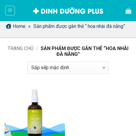
Bỏ
qua
nội
dung
Home
»
Sản phẩm được gắn thẻ “ hoa nhài đà nẵng”
TRANG CHỦ
/
SẢN PHẨM ĐƯỢC GẮN THẺ “HOA NHÀI
ĐÀ NẴNG”