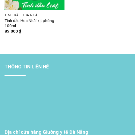
TINH DẦU HOA NHÀI
Tinh dầu Hoa Nhài xịt phòng
100ml
85.000
₫
THÔNG TIN LIÊN HỆ
Địa chỉ cửa hàng Giường y tế Đà Nẵng