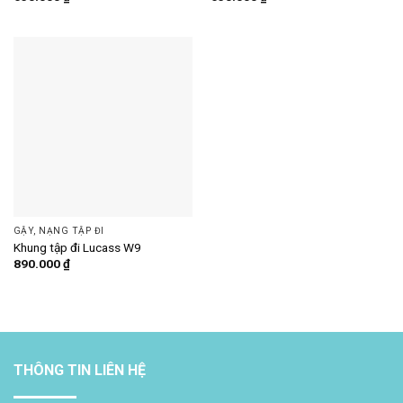
GẬY, NẠNG TẬP ĐI
Khung tập đi Lucass W9
890.000
₫
THÔNG TIN LIÊN HỆ