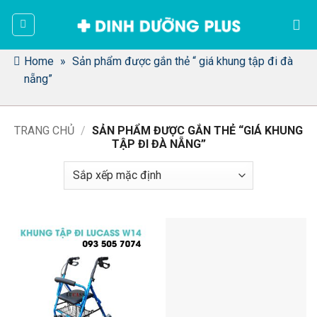
Bỏ
qua
nội
dung
Home
»
Sản phẩm được gắn thẻ “ giá khung tập đi đà
nẵng”
TRANG CHỦ
/
SẢN PHẨM ĐƯỢC GẮN THẺ “GIÁ KHUNG
TẬP ĐI ĐÀ NẴNG”