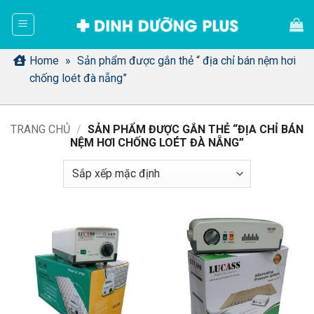
Bỏ
qua
nội
dung
Home
»
Sản phẩm được gắn thẻ “ địa chỉ bán nệm hơi
chống loét đà nẵng”
TRANG CHỦ
/
SẢN PHẨM ĐƯỢC GẮN THẺ “ĐỊA CHỈ BÁN
NỆM HƠI CHỐNG LOÉT ĐÀ NẴNG”