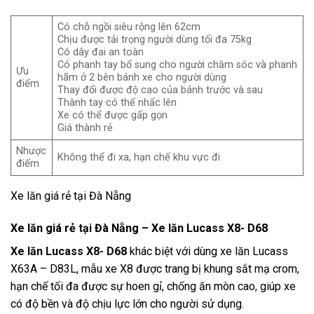
Có chỗ ngồi siêu rộng lên 62cm
Chịu được tải trọng người dùng tối đa 75kg
Có dây đai an toàn
Có phanh tay bổ sung cho người chăm sóc và phanh
Ưu
hãm ở 2 bên bánh xe cho người dùng
điểm
Thay đổi được độ cao của bánh trước và sau
Thành tay có thể nhấc lên
Xe có thể được gấp gọn
Giá thành rẻ
Nhược
Không thể đi xa, hạn chế khu vực đi
điểm
Xe lăn giá rẻ tại Đà Nẵng
Xe lăn giá rẻ tại Đà Nẵng –
Xe lăn Lucass X8- D68
Xe lăn Lucass X8- D68
khác biệt với dùng xe lăn Lucass
X63A – D83L, mẫu xe X8 được trang bị khung sắt mạ crom,
hạn chế tối đa được sự hoen gỉ, chống ăn mòn cao, giúp xe
có độ bền và độ chịu lực lớn cho người sử dụng.