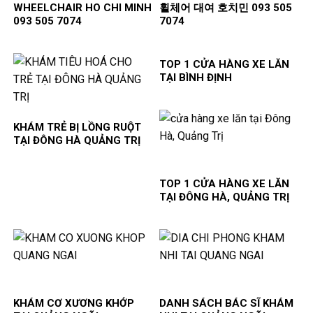
WHEELCHAIR HO CHI MINH
휠체어 대여 호치민 093 505
093 505 7074
7074
TOP 1 CỬA HÀNG XE LĂN
TẠI BÌNH ĐỊNH
KHÁM TRẺ BỊ LỒNG RUỘT
TẠI ĐÔNG HÀ QUẢNG TRỊ
TOP 1 CỬA HÀNG XE LĂN
TẠI ĐÔNG HÀ, QUẢNG TRỊ
KHÁM CƠ XƯƠNG KHỚP
DANH SÁCH BÁC SĨ KHÁM