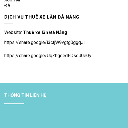
gốc
hiện
là:
tại
2.300.000 ₫.
là:
DỊCH VỤ THUÊ XE LĂN ĐÀ NẴNG
2.150.000 ₫.
Website:
Thuê xe lăn Đà Nẵng
https://share.google/i3ctjW9vgtg0ggqJl
https://share.google/UqZhgeedEDsoJ0eGy
THÔNG TIN LIÊN HỆ