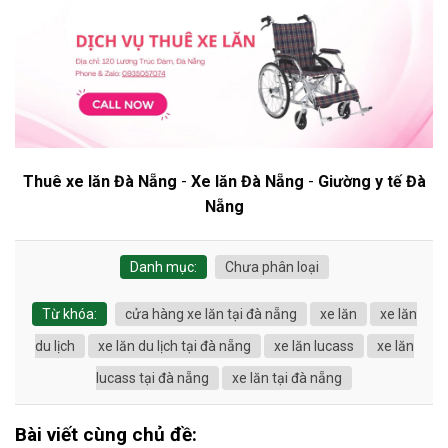
Thuê xe lăn Đà Nẵng
-
Xe lăn Đà Nẵng
-
Giường y tế Đà
Nẵng
Danh mục:
Chưa phân loại
Từ khóa:
cửa hàng xe lăn tại đà nẵng
xe lăn
xe lăn
du lịch
xe lăn du lịch tại đà nẵng
xe lăn lucass
xe lăn
lucass tại đà nẵng
xe lăn tại đà nẵng
Bài viết cùng chủ đề: