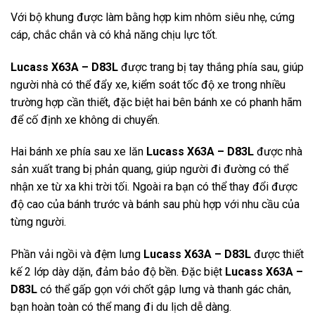
Với bộ khung được làm bằng hợp kim nhôm siêu nhẹ, cứng
cáp, chắc chắn và có khả năng chịu lực tốt.
Lucass X63A – D83L
được trang bị tay thắng phía sau, giúp
người nhà có thể đẩy xe, kiểm soát tốc độ xe trong nhiều
trường hợp cần thiết, đặc biệt hai bên bánh xe có phanh hãm
để cố định xe không di chuyển.
Hai bánh xe phía sau xe lăn
Lucass X63A – D83L
được nhà
sản xuất trang bị phản quang, giúp người đi đường có thể
nhận xe từ xa khi trời tối. Ngoài ra bạn có thể thay đổi được
độ cao của bánh trước và bánh sau phù hợp với nhu cầu của
từng người.
Phần vải ngồi và đệm lưng
Lucass X63A – D83L
được thiết
kế 2 lớp dày dặn, đảm bảo độ bền. Đặc biệt
Lucass X63A –
D83L
có thể gấp gọn với chốt gập lưng và thanh gác chân,
bạn hoàn toàn có thể mang đi du lịch dễ dàng.