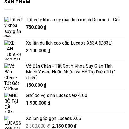
SẢN PHẨM
Tất vớ y khoa suy giãn tĩnh mạch Duomed - Gối
750.000
₫
Xe lăn du lịch cao cấp Lucass X63A (D83L)
2.100.000
₫
Vớ Bàn Chân - Tất Gót Y Khoa Suy Giãn Tĩnh
Mạch Yasee Ngăn Ngừa và Hỗ Trợ Điều Trị (1
chiếc)
150.000
₫
Ghế bô vệ sinh Lucass GX-200
1.900.000
₫
Xe lăn gấp gọn Lucass X65
Giá
Giá
2.300.000
₫
2.150.000
₫