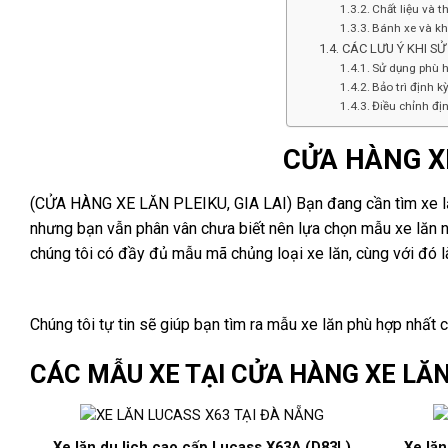
Chất liệu và th
Bánh xe và k
CÁC LƯU Ý KHI S
Sử dụng phù 
Bảo trì định k
Điều chỉnh đị
CỬA HÀNG XE
(CỬA HÀNG XE LĂN PLEIKU, GIA LAI) Bạn đang cần tìm xe lă
nhưng bạn vẫn phân vân chưa biết nên lựa chọn mẫu xe lăn 
chúng tôi có đầy đủ mẫu mã chủng loại xe lăn, cùng với đó là
Chúng tôi tự tin sẽ giúp bạn tìm ra mẫu xe lăn phù hợp nhất 
CÁC MẪU XE TẠI CỬA HÀNG XE LĂN 
Xe lăn du lịch cao cấp Lucass X63A (D83L)
Xe lăn