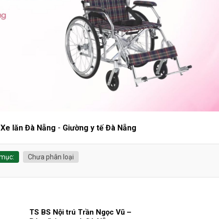
-
Xe lăn Đà Nẵng
-
Giường y tế Đà Nẵng
mục:
Chưa phân loại
TS BS Nội trú Trần Ngọc Vũ –