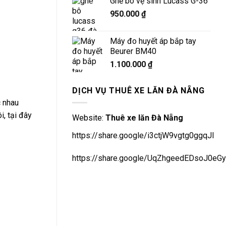
Ghế bô vệ sinh Lucass G-36
950.000
₫
Máy đo huyết áp bắp tay
Beurer BM40
1.100.000
₫
DỊCH VỤ THUÊ XE LĂN ĐÀ NẴNG
c nhau
, tại đây
Website:
Thuê xe lăn Đà Nẵng
https://share.google/i3ctjW9vgtg0ggqJl
https://share.google/UqZhgeedEDsoJ0eGy