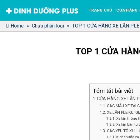
Bỏ
TRANG CHỦ
CỬA HÀNG
qua
nội
Home
»
Chưa phân loại
»
TOP 1 CỬA HÀNG XE LĂN PLEI
dung
TOP 1 CỬA HÀNG
Tóm tắt bài viết
CỬA HÀNG XE LĂN PL
CÁC MẪU XE TẠI C
XE LĂN PLEIKU, G
Xe lăn thông 
Xe lăn bán tự
CÁC YẾU TỐ KHI 
Kích thước và 