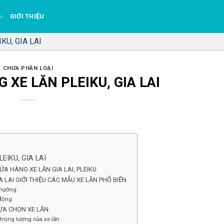
GIỚI THIỆU
KU, GIA LAI
CHƯA PHÂN LOẠI
 XE LĂN PLEIKU, GIA LAI
EIKU, GIA LAI
ỬA HÀNG XE LĂN GIA LAI, PLEIKU
IA LAI GIỚI THIỆU CÁC MẪU XE LĂN PHỔ BIẾN
thường
 động
LỰA CHỌN XE LĂN
trọng lượng của xe lăn