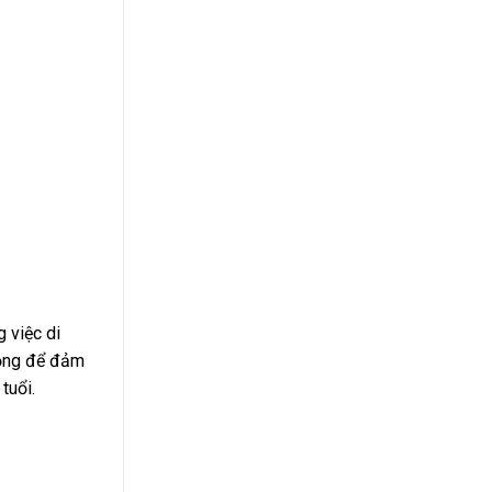
g việc di
trọng để đảm
tuổi.