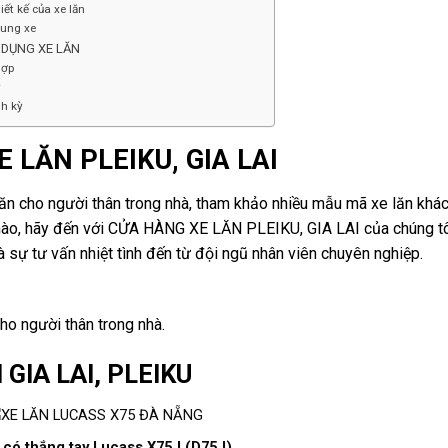
iết kế của xe lăn
hung xe
Ử DỤNG XE LĂN
hợp
ỳ
nh kỳ
 LĂN PLEIKU, GIA LAI
n cho người thân trong nhà, tham khảo nhiều mẫu mã xe lăn khá
nào, hãy đến với CỬA HÀNG XE LĂN PLEIKU, GIA LAI của chúng tôi
 sự tư vấn nhiệt tình đến từ đội ngũ nhân viên chuyên nghiệp.
cho người thân trong nhà.
GIA LAI, PLEIKU
 có thắng tay Lucass X75J (D75J)