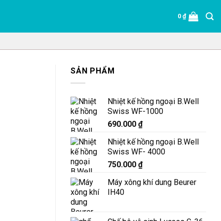
0
₫
SẢN PHẨM
Nhiệt kế hồng ngoại B.Well
Swiss WF-1000
690.000
₫
Nhiệt kế hồng ngoại B.Well
Swiss WF- 4000
750.000
₫
Máy xông khí dung Beurer
IH40