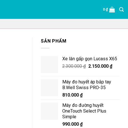
0
₫
SẢN PHẨM
Xe lăn gấp gọn Lucass X65
Giá
Giá
2.300.000
₫
2.150.000
₫
gốc
hiện
là:
tại
Máy đo huyết áp bắp tay
2.300.000 ₫.
là:
B.Well Swiss PRO-35
2.150.0
810.000
₫
Máy đo đường huyết
OneTouch Select Plus
Simple
990.000
₫