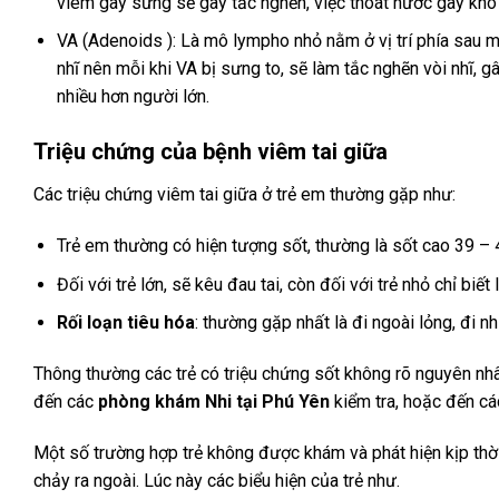
viêm gây sưng sẽ gây tắc nghẽn, việc thoát nước gây khó 
VA (Adenoids ): Là mô lympho nhỏ nằm ở vị trí phía sau m
nhĩ nên mỗi khi VA bị sưng to, sẽ làm tắc nghẽn vòi nhĩ, g
nhiều hơn người lớn.
Triệu chứng của bệnh viêm tai giữa
Các triệu chứng viêm tai giữa ở trẻ em thường gặp như:
Trẻ em thường có hiện tượng sốt, thường là sốt cao 39 – 40
Đối với trẻ lớn, sẽ kêu đau tai, còn đối với trẻ nhỏ chỉ biết
Rối loạn tiêu hóa
: thường gặp nhất là đi ngoài lỏng, đi nh
Thông thường các trẻ có triệu chứng sốt không rõ nguyên nhâ
đến các
phòng khám Nhi tại Phú Yên
kiểm tra, hoặc đến cá
Một số trường hợp trẻ không được khám và phát hiện kịp thời
chảy ra ngoài. Lúc này các biểu hiện của trẻ như.