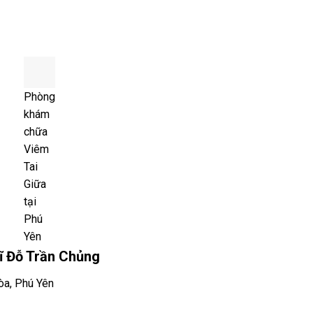
Phòng
khám
chữa
Viêm
Tai
Giữa
tại
Phú
Yên
ĩ Đỗ Trần Chủng
òa, Phú Yên