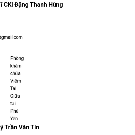
Sĩ CKI Đặng Thanh Hùng
@gmail.com
Phòng
khám
chữa
Viêm
Tai
Giữa
tại
Phú
Yên
ỹ Trần Văn Tín