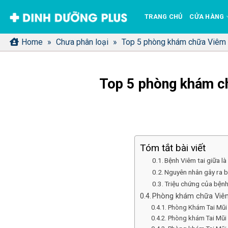
Bỏ
TRANG CHỦ
CỬA HÀNG
qua
nội
Home
»
Chưa phân loại
»
Top 5 phòng khám chữa Viêm T
dung
Top 5 phòng khám ch
Tóm tắt bài viết
Bệnh Viêm tai giữa là
Nguyên nhân gây ra b
Triệu chứng của bệnh
Phòng khám chữa Viêm 
Phòng Khám Tai Mũi 
Phòng khám Tai Mũi 