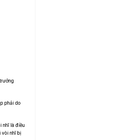
 trưởng
ặp phải do
 nhĩ là điều
 vòi nhĩ bị