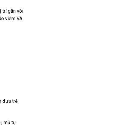
trí gần vòi
 do viêm VA
n đưa trẻ
i, mủ tự