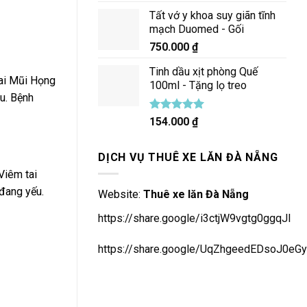
Tất vớ y khoa suy giãn tĩnh
mạch Duomed - Gối
750.000
₫
Tinh dầu xịt phòng Quế
Tai Mũi Họng
100ml - Tặng lọ treo
au. Bệnh
Được xếp
154.000
₫
hạng
5.00
5 sao
DỊCH VỤ THUÊ XE LĂN ĐÀ NẴNG
Viêm tai
 đang yếu.
Website:
Thuê xe lăn Đà Nẵng
https://share.google/i3ctjW9vgtg0ggqJl
https://share.google/UqZhgeedEDsoJ0eGy