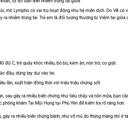
khăn, từ đó dẫn đến nhiễm trùng tai giữa.
ũi, mô Lympho có vai trọ hoạt động như hệ miễn dịch. Do VA có vị 
ây ra nhiễm trùng tai. Trẻ em là đối tượng thường bị Viêm tai giữa
 độ C, trẻ quấy khóc nhiều, bỏ bú, kém ăn, nôn trớ, co giật.
 lắc đầu, dùng tay dụi vào tai.
iều lần, xuất hiện đồng thời với triệu triệu chứng sốt.
n, sau gây ra nhiều biến chứng như tiêu chảy và nôn mữa, bạn cầ
c phòng khám Tai Mũi Họng tại Phú Yên để kiểm tra rõ ràng hơn.
, gây ra nhiều biến chứng bệnh, như vỡ mủ do thùng màng nhỉ ở ta