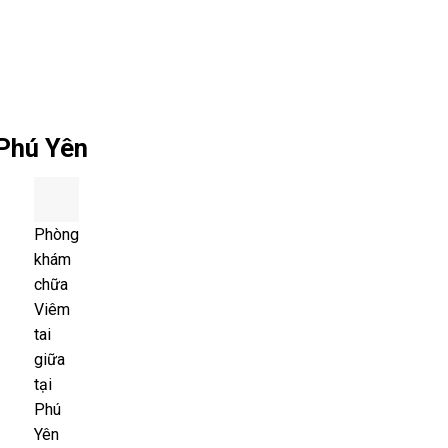
 Phú Yên
Phòng
khám
chữa
Viêm
tai
giữa
tại
Phú
Yên