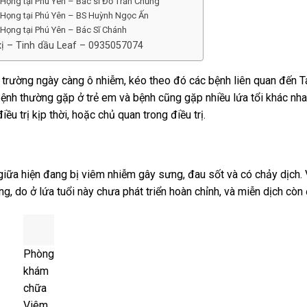
Họng tại Phú Yên – Bác sĩ Đỗ Trần Chủng
Họng tại Phú Yên – BS Huỳnh Ngọc Ấn
Họng tại Phú Yên – Bác Sĩ Chánh
xị – Tinh dầu Leaf – 0935057074
trường ngày càng ô nhiễm, kéo theo đó các bệnh liên quan đến 
 bệnh thường gặp ở trẻ em và bệnh cũng gặp nhiều lứa tổi khác nh
u trị kịp thời, hoặc chủ quan trong điều trị.
ai giữa hiện đang bị viêm nhiễm gây sưng, đau sốt và có chảy dịch. 
ng, do ở lứa tuổi này chưa phát triển hoàn chỉnh, và miễn dịch còn
Phòng
khám
chữa
Viêm