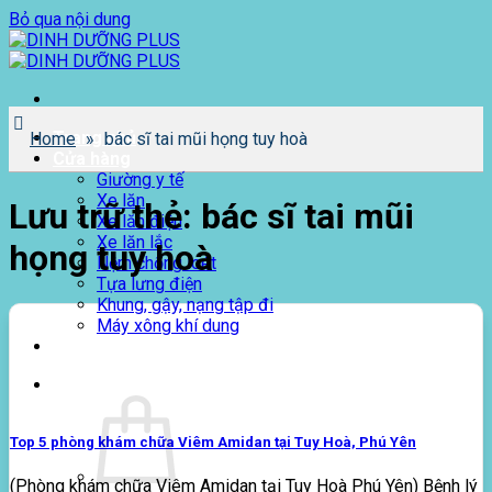
Bỏ qua nội dung
Trang chủ
Home
»
bác sĩ tai mũi họng tuy hoà
Cửa hàng
Giường y tế
Xe lăn
Lưu trữ thẻ:
bác sĩ tai mũi
Xe lăn điện
Xe lăn lắc
họng tuy hoà
Nệm chống loét
Tựa lưng điện
Khung, gậy, nạng tập đi
Máy xông khí dung
Giới thiệu
0
₫
Top 5 phòng khám chữa Viêm Amidan tại Tuy Hoà, Phú Yên
(Phòng khám chữa Viêm Amidan tại Tuy Hoà Phú Yên) Bệnh lý