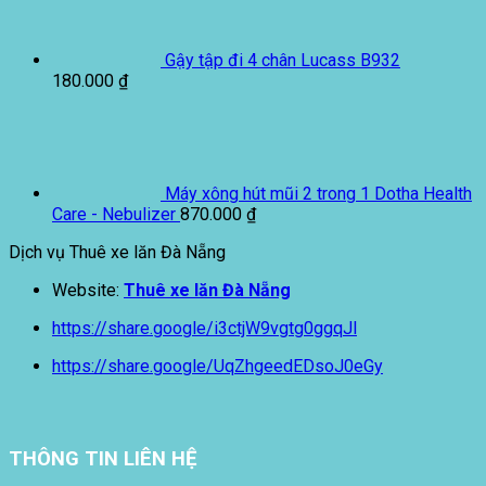
Gậy tập đi 4 chân Lucass B932
180.000
₫
Máy xông hút mũi 2 trong 1 Dotha Health
Care - Nebulizer
870.000
₫
Dịch vụ Thuê xe lăn Đà Nẵng
Website:
Thuê xe lăn Đà Nẵng
https://share.google/i3ctjW9vgtg0ggqJl
https://share.google/UqZhgeedEDsoJ0eGy
THÔNG TIN LIÊN HỆ