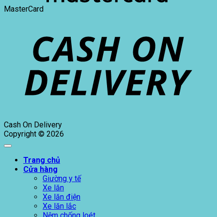
MasterCard
Cash On Delivery
Copyright © 2026
Trang chủ
Cửa hàng
Giường y tế
Xe lăn
Xe lăn điện
Xe lăn lắc
Nệm chống loét