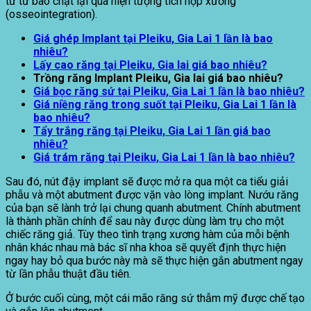
từ từ bao chặt lại qua hiện tượng tích hợp xương
(osseointegration).
Giá ghép Implant tại Pleiku, Gia Lai 1 lần là bao
nhiêu?
Lấy cao răng tại Pleiku, Gia lai giá bao nhiêu?
Trồng răng Implant Pleiku, Gia lai giá bao nhiêu?
Giá bọc răng sứ tại Pleiku, Gia Lai 1 lần là bao nhiêu?
Giá niềng răng trong suốt tại Pleiku, Gia Lai 1 lần là
bao nhiêu?
Tẩy trắng răng tại Pleiku, Gia Lai 1 lần giá bao
nhiêu?
Giá trám răng tại Pleiku, Gia Lai 1 lần là bao nhiêu?
Sau đó, nút đậy implant sẽ được mở ra qua một ca tiểu giải
phẫu và một abutment được vặn vào lòng implant. Nướu răng
của bạn sẽ lành trở lại chung quanh abutment. Chính abutment
là thành phần chính để sau này được dùng làm trụ cho một
chiếc răng giả. Tùy theo tình trạng xương hàm của mỗi bệnh
nhân khác nhau mà bác sĩ nha khoa sẽ quyết định thực hiện
ngay hay bỏ qua bước này mà sẽ thực hiện gắn abutment ngay
từ lần phẫu thuật đầu tiên.
Ở bước cuối cùng, một cái mão răng sứ thẫm mỹ được chế tạo