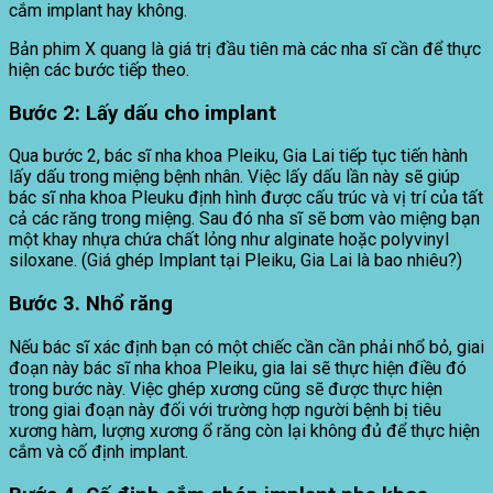
cắm implant hay không.
Bản phim X quang là giá trị đầu tiên mà các nha sĩ cần để thực
hiện các bước tiếp theo.
Bước
2
:
Lấy dấu cho implant
Qua bước 2, bác sĩ nha khoa Pleiku, Gia Lai tiếp tục tiến hành
lấy dấu trong miệng bệnh nhân. Việc lấy dấu lần này sẽ giúp
bác sĩ nha khoa Pleuku định hình được cấu trúc và vị trí của tất
cả các răng trong miệng. Sau đó nha sĩ sẽ bơm vào miệng bạn
một khay nhựa chứa chất lỏng như alginate hoặc polyvinyl
siloxane. (Giá ghép Implant tại Pleiku, Gia Lai là bao nhiêu?)
Bước 3. Nhổ răng
Nếu bác sĩ xác định bạn có một chiếc cần cần phải nhổ bỏ, giai
đoạn này bác sĩ nha khoa Pleiku, gia lai sẽ thực hiện điều đó
trong bước này. Việc ghép xương cũng sẽ được thực hiện
trong giai đoạn này đối với trường hợp người bệnh bị tiêu
xương hàm, lượng xương ổ răng còn lại không đủ để thực hiện
cắm và cố định implant.