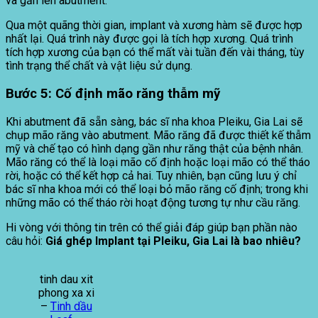
và gắn lên abutment.
Qua một quãng thời gian, implant và xương hàm sẽ được hợp
nhất lại. Quá trình này được gọi là tích hợp xương. Quá trình
tích hợp xương của bạn có thể mất vài tuần đến vài tháng, tùy
tình trạng thể chất và vật liệu sử dụng.
Bước 5: Cố định mão răng thẫm mỹ
Khi abutment đã sẵn sàng, bác sĩ nha khoa Pleiku, Gia Lai sẽ
chụp mão răng vào abutment. Mão răng đã được thiết kế thẫm
mỹ và chế tạo có hình dạng gần như răng thật của bệnh nhân.
Mão răng có thể là loại mão cố định hoặc loại mão có thể tháo
rời, hoặc có thể kết hợp cả hai. Tuy nhiên, bạn cũng lưu ý chỉ
bác sĩ nha khoa mới có thể loại bỏ mão răng cố định; trong khi
những mão có thể tháo rời hoạt động tương tự như cầu răng.
Hi vòng với thông tin trên có thể giải đáp giúp bạn phần nào
câu hỏi:
Giá ghép Implant tại Pleiku, Gia Lai là bao nhiêu?
tinh dau xit
phong xa xi
–
Tinh dầu