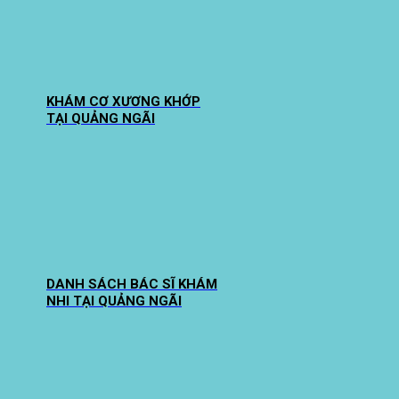
KHÁM CƠ XƯƠNG KHỚP
TẠI QUẢNG NGÃI
DANH SÁCH BÁC SĨ KHÁM
NHI TẠI QUẢNG NGÃI