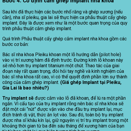
Bước 4. Cố định cắm ghép implant nha khoa
Sau khi đã thực hiện các bước nhổ răng và ghép xương (nếu
cần), nha sĩ pleiku, gia lai sẽ thực hiện ca phẫu thuật cấy ghép
implant. Đây là được xem như là một bước quan trọng của quy
trình phẫu thuật cắm ghép implant.
Quá trình Phẫu thuật cấy ghép cắm implant nha khoa gồm các
bước cơ bản:
Bác sĩ nha khoa Pleiku khoan một lỗ hướng dẫn (pilot hole)
vào vị trí xương hàm đã định trước. Đường kính lỗ khoan này
sẽ nhỏ hơn trụ implant titanium một chút. Thao tác của giai
đoạn này rất quan trọng, đòi hỏi tay nghề và kinh nghiệm của
bác sĩ nha khoa rất cao, vì có thể quyết định phần lớn sự thành
công của cắm ghép implant.
(Giá ghép Implant tại Pleiku,
Gia Lai là bao nhiêu?)
Trụ implant sẽ
được cắm vào lỗ đã khoan, để lú ra một phần
ngắn. Vì cấu tạo của trụ implant rỗng nên bác sĩ nha khoa sẽ
đặt một cái “nút” được vặn vào che đầu trụ implant lại, mục
đích tránh dị vật, thức ăn lọt vào. Sau đó, toàn bộ trụ implant
được nha sĩ khâu kín lại, giữ nguyên vị trí trụ implant trong một
khoảng thời gian từ ba đến sáu tháng để xương hàm của bạn