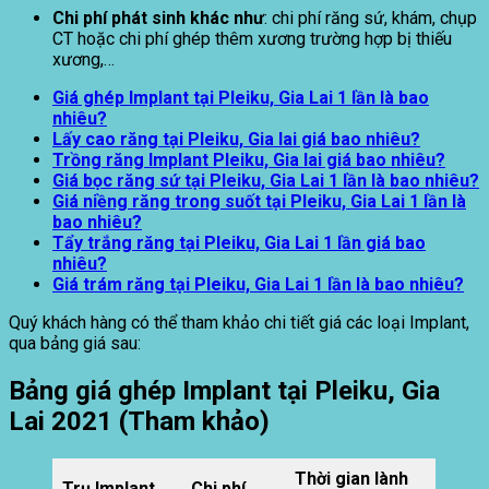
Chi phí phát sinh khác như
: chi phí răng sứ, khám, chụp
CT hoặc chi phí ghép thêm xương trường hợp bị thiếu
xương,…
Giá ghép Implant tại Pleiku, Gia Lai 1 lần là bao
nhiêu?
Lấy cao răng tại Pleiku, Gia lai giá bao nhiêu?
Trồng răng Implant Pleiku, Gia lai giá bao nhiêu?
Giá bọc răng sứ tại Pleiku, Gia Lai 1 lần là bao nhiêu?
Giá niềng răng trong suốt tại Pleiku, Gia Lai 1 lần là
bao nhiêu?
Tẩy trắng răng tại Pleiku, Gia Lai 1 lần giá bao
nhiêu?
Giá trám răng tại Pleiku, Gia Lai 1 lần là bao nhiêu?
Quý khách hàng có thể tham khảo chi tiết giá các loại Implant,
qua bảng giá sau:
Bảng g
iá ghép Implant tại Pleiku, Gia
Lai 2021 (Tham khảo)
Thời gian lành
Trụ Implant
Chi phí