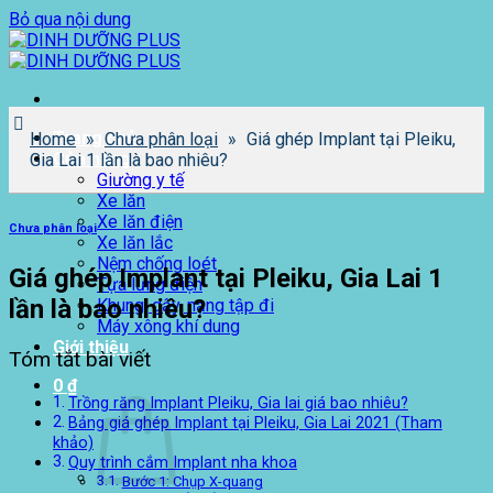
Bỏ qua nội dung
Trang chủ
Home
»
Chưa phân loại
»
Giá ghép Implant tại Pleiku,
Cửa hàng
Gia Lai 1 lần là bao nhiêu?
Giường y tế
Xe lăn
Xe lăn điện
Chưa phân loại
Xe lăn lắc
Nệm chống loét
Giá ghép Implant tại Pleiku, Gia Lai 1
Tựa lưng điện
lần là bao nhiêu?
Khung, gậy, nạng tập đi
Máy xông khí dung
Giới thiệu
Tóm tắt bài viết
0
₫
Trồng răng Implant Pleiku, Gia lai giá bao nhiêu?
Bảng giá ghép Implant tại Pleiku, Gia Lai 2021 (Tham
khảo)
Quy trình cắm Implant nha khoa
Bước 1: Chụp X-quang