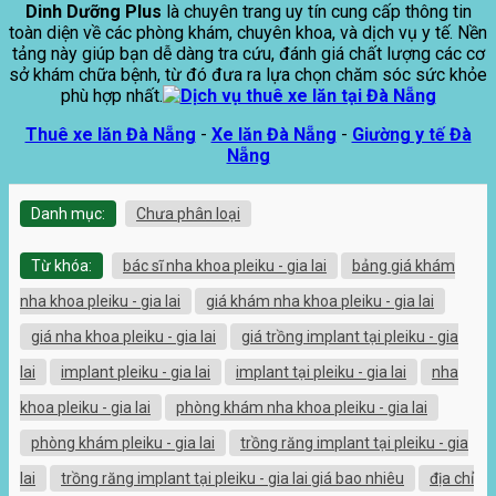
Dinh Dưỡng Plus
là chuyên trang uy tín cung cấp thông tin
toàn diện về các phòng khám, chuyên khoa, và dịch vụ y tế. Nền
tảng này giúp bạn dễ dàng tra cứu, đánh giá chất lượng các cơ
sở khám chữa bệnh, từ đó đưa ra lựa chọn chăm sóc sức khỏe
phù hợp nhất.
Thuê xe lăn Đà Nẵng
-
Xe lăn Đà Nẵng
-
Giường y tế Đà
Nẵng
Danh mục:
Chưa phân loại
Từ khóa:
bác sĩ nha khoa pleiku - gia lai
bảng giá khám
nha khoa pleiku - gia lai
giá khám nha khoa pleiku - gia lai
giá nha khoa pleiku - gia lai
giá trồng implant tại pleiku - gia
lai
implant pleiku - gia lai
implant tại pleiku - gia lai
nha
khoa pleiku - gia lai
phòng khám nha khoa pleiku - gia lai
phòng khám pleiku - gia lai
trồng răng implant tại pleiku - gia
lai
trồng răng implant tại pleiku - gia lai giá bao nhiêu
địa chỉ