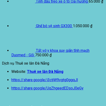
Tinh dầu treo xe ô tô Oải hương
65.000
₫
Ghế bô vệ sinh GX300
1.050.000
₫
Tất vớ y khoa suy giãn tĩnh mạch
Duomed - Gối
750.000
₫
Dịch vụ Thuê xe lăn Đà Nẵng
Website:
Thuê xe lăn Đà Nẵng
https://share.google/i3ctjW9vgtg0ggqJl
https://share.google/UqZhgeedEDsoJ0eGy