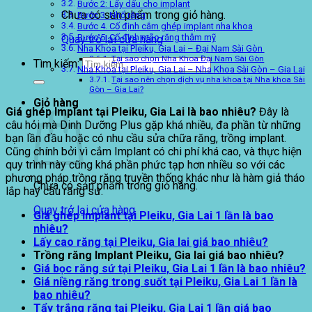
Bước 2: Lấy dấu cho implant
Chưa có sản phẩm trong giỏ hàng.
Bước 3. Nhổ răng
Bước 4. Cố định cắm ghép implant nha khoa
Bước 5: Cố định mão răng thẫm mỹ
Quay trở lại cửa hàng
Nha Khoa tại Pleiku, Gia Lai – Đại Nam Sài Gòn
Tại sao chọn Nha Khoa Đại Nam Sài Gòn
Tìm kiếm:
Nha Khoa tại Pleiku, Gia Lai – Nha Khoa Sài Gòn – Gia Lai
Tại sao nên chọn dịch vụ nha khoa tại Nha khoa Sài
Gòn – Gia Lai?
Giỏ hàng
Giá ghép Implant tại Pleiku, Gia Lai là bao nhiêu?
Đây là
câu hỏi mà Dinh Dưỡng Plus gặp khá nhiều, đa phần từ những
bạn lần đầu hoặc có nhu cầu sửa chữa răng, trồng implant.
Cũng chính bởi vì cắm Implant có chi phí khá cao, và thực hiện
quy trình này cũng khá phần phức tạp hơn nhiều so với các
phương pháp trồng răng truyền thống khác như là hàm giả tháo
Chưa có sản phẩm trong giỏ hàng.
lắp hay cầu răng sứ.
Quay trở lại cửa hàng
Giá ghép Implant tại Pleiku, Gia Lai 1 lần là bao
nhiêu?
Lấy cao răng tại Pleiku, Gia lai giá bao nhiêu?
Trồng răng Implant Pleiku, Gia lai giá bao nhiêu?
Giá bọc răng sứ tại Pleiku, Gia Lai 1 lần là bao nhiêu?
Giá niềng răng trong suốt tại Pleiku, Gia Lai 1 lần là
bao nhiêu?
Tẩy trắng răng tại Pleiku, Gia Lai 1 lần giá bao