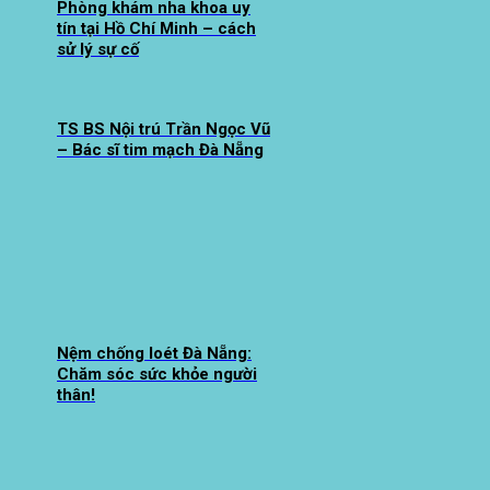
Phòng khám nha khoa uy
tín tại Hồ Chí Minh – cách
sử lý sự cố
TS BS Nội trú Trần Ngọc Vũ
– Bác sĩ tim mạch Đà Nẵng
Nệm chống loét Đà Nẵng:
Chăm sóc sức khỏe người
thân!