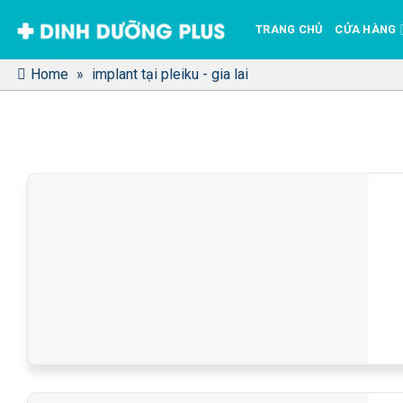
Bỏ
TRANG CHỦ
CỬA HÀNG
qua
nội
Home
»
implant tại pleiku - gia lai
dung