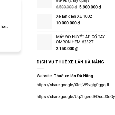
GB-9E (2 tay quay)
Giá
Giá
6.500.000
₫
5.900.000
₫
gốc
hiện
Xe lăn điện XE 1002
là:
tại
10.000.000
₫
6.500.000 ₫.
là:
hỏi...
5.900.0
MÁY ĐO HUYẾT ÁP CỔ TAY
OMRON HEM-6232T
2.150.000
₫
DỊCH VỤ THUÊ XE LĂN ĐÀ NẴNG
Website:
Thuê xe lăn Đà Nẵng
https://share.google/i3ctjW9vgtg0ggqJl
https://share.google/UqZhgeedEDsoJ0eGy