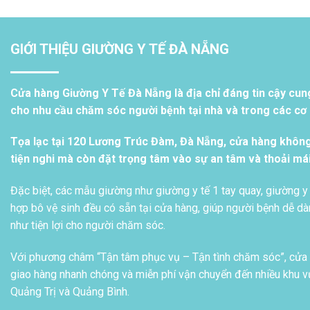
GIỚI THIỆU GIƯỜNG Y TẾ ĐÀ NẴNG
Cửa hàng Giường Y Tế Đà Nẵng là địa chỉ đáng tin cậy cun
cho nhu cầu chăm sóc người bệnh tại nhà và trong các cơ s
Tọa lạc tại 120 Lương Trúc Đàm, Đà Nẵng, cửa hàng khôn
tiện nghi mà còn đặt trọng tâm vào sự an tâm và thoải má
Đặc biệt, các mẫu giường như giường y tế 1 tay quay, giường y 
hợp bô vệ sinh đều có sẵn tại cửa hàng, giúp người bệnh dễ dàn
như tiện lợi cho người chăm sóc.
Với phương châm “Tận tâm phục vụ – Tận tình chăm sóc”, cửa h
giao hàng nhanh chóng và miễn phí vận chuyển đến nhiều khu vự
Quảng Trị và Quảng Bình.