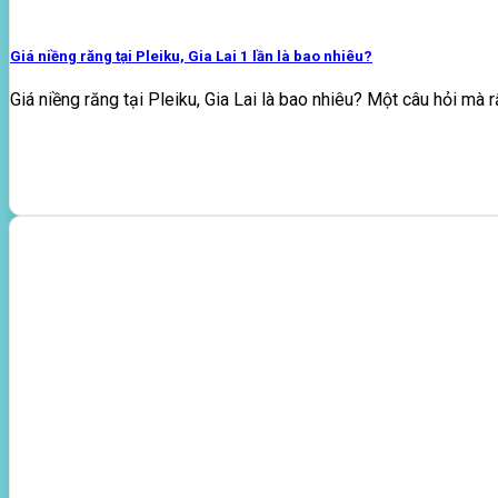
Giá niềng răng tại Pleiku, Gia Lai 1 lần là bao nhiêu?
Giá niềng răng tại Pleiku, Gia Lai là bao nhiêu? Một câu hỏi mà rấ