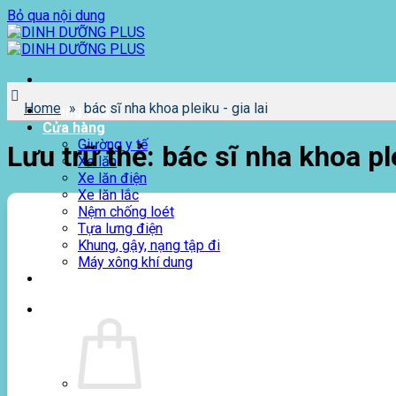
Bỏ qua nội dung
Home
»
bác sĩ nha khoa pleiku - gia lai
Trang chủ
Cửa hàng
Giường y tế
Lưu trữ thẻ:
bác sĩ nha khoa ple
Xe lăn
Xe lăn điện
Xe lăn lắc
Nệm chống loét
Tựa lưng điện
Khung, gậy, nạng tập đi
Máy xông khí dung
Giới thiệu
0
₫