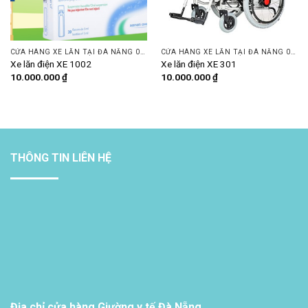
CỬA HÀNG XE LĂN TẠI ĐÀ NẴNG 093 505 7074 | DINH DƯỠNG PLUS
CỬA HÀNG XE LĂN TẠI ĐÀ NẴNG 093 505 7074 | DINH DƯỠNG PLUS
Xe lăn điện XE 1002
Xe lăn điện XE 301
10.000.000
₫
10.000.000
₫
THÔNG TIN LIÊN HỆ
Địa chỉ cửa hàng Giường y tế Đà Nẵng