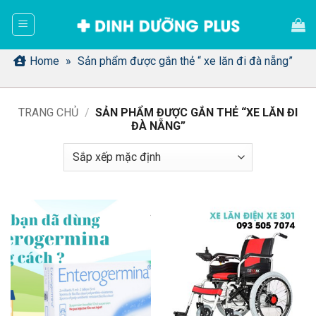
Bỏ
qua
nội
dung
Home
»
Sản phẩm được gắn thẻ “ xe lăn đi đà nẵng”
TRANG CHỦ
/
SẢN PHẨM ĐƯỢC GẮN THẺ “XE LĂN ĐI
ĐÀ NẴNG”