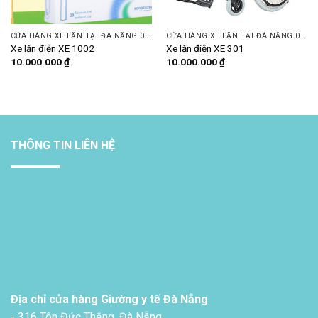
CỬA HÀNG XE LĂN TẠI ĐÀ NẴNG 093 505 7074 | DINH DƯỠNG PLUS
CỬA HÀNG XE LĂN TẠI ĐÀ NẴNG 093 505 7074 | DINH DƯỠNG PLUS
Xe lăn điện XE 1002
Xe lăn điện XE 301
10.000.000
₫
10.000.000
₫
THÔNG TIN LIÊN HỆ
Địa chỉ cửa hàng Giường y tế Đà Nẵng
- 316 Tôn Đức Thắng, Đà Nẵng