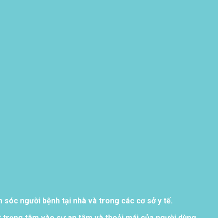
sóc người bệnh tại nhà và trong các cơ sở y tế.
 trọng tâm vào sự an tâm và thoải mái của người dùng.