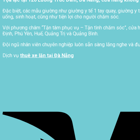
Đặc biệt, các mẫu giường như giường y tế 1 tay quay, giường y t
uống, sinh hoạt, cũng như tiện lợi cho người chăm sóc.
Với phương châm “Tận tâm phục vụ – Tận tình chăm sóc”, cửa hà
Định, Phú Yên, Huế, Quảng Trị và Quảng Bình.
Đội ngũ nhân viên chuyên nghiệp luôn sẵn sàng lắng nghe và đưa
Dịch vụ
thuê xe lăn tại Đà Nẵng