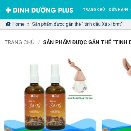
Bỏ
TRANG CHỦ
CỬA HÀNG
qua
nội
Home
»
Sản phẩm được gắn thẻ “ tinh dầu Xá xị bmt”
dung
TRANG CHỦ
/
SẢN PHẨM ĐƯỢC GẮN THẺ “TINH D