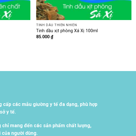
TINH DẦU THIÊN NHIÊN
Tinh dầu xịt phòng Xá Xị 100ml
85.000
₫
g cấp các mẫu giường y tế đa dạng, phù hợp
ở y tế.
g chỉ mang đến các sản phẩm chất lượng,
i của người dùng.