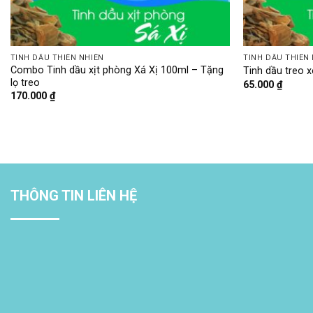
TINH DẦU THIÊN NHIÊN
TINH DẦU THIÊN
Combo Tinh dầu xịt phòng Xá Xị 100ml – Tặng
Tinh dầu treo x
lọ treo
65.000
₫
170.000
₫
THÔNG TIN LIÊN HỆ