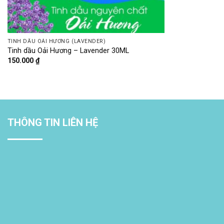
TINH DẦU OẢI HƯƠNG (LAVENDER)
Tinh dầu Oải Hương – Lavender 30ML
150.000
₫
THÔNG TIN LIÊN HỆ