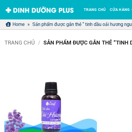
Bỏ
TRANG CHỦ
CỬA HÀNG
qua
nội
Home
»
Sản phẩm được gắn thẻ “ tinh dầu oải hương ngu
dung
TRANG CHỦ
/
SẢN PHẨM ĐƯỢC GẮN THẺ “TINH 