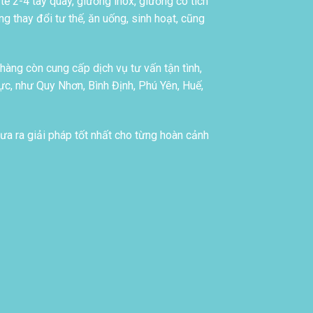
tế 2-4 tay quay, giường inox, giường có tích
g thay đổi tư thế, ăn uống, sinh hoạt, cũng
àng còn cung cấp dịch vụ tư vấn tận tình,
c, như Quy Nhơn, Bình Định, Phú Yên, Huế,
ưa ra giải pháp tốt nhất cho từng hoàn cảnh