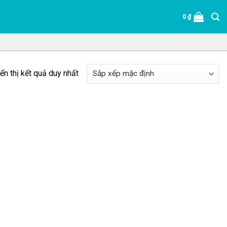
0
₫
ển thị kết quả duy nhất