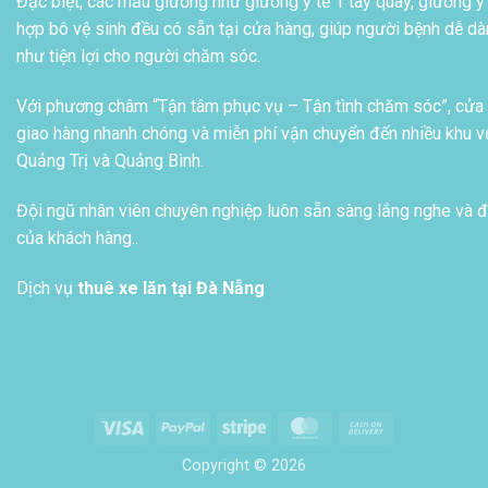
Đặc biệt, các mẫu giường như giường y tế 1 tay quay, giường y 
hợp bô vệ sinh đều có sẵn tại cửa hàng, giúp người bệnh dễ dàn
như tiện lợi cho người chăm sóc.
Với phương châm “Tận tâm phục vụ – Tận tình chăm sóc”, cửa h
giao hàng nhanh chóng và miễn phí vận chuyển đến nhiều khu vự
Quảng Trị và Quảng Bình.
Đội ngũ nhân viên chuyên nghiệp luôn sẵn sàng lắng nghe và đ
của khách hàng..
Dịch vụ
thuê xe lăn tại Đà Nẵng
Visa
PayPal
Stripe
MasterCard
Cash
On
Copyright © 2026
Delivery