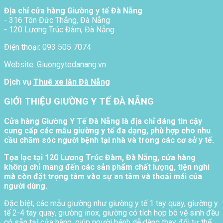
Địa chỉ cửa hàng Giường y tế Đà Nẵng
- 316 Tôn Đức Thắng, Đà Nẵng
- 120 Lương Trúc Đàm, Đà Nẵng
Điện thoại: 093 505 7074
Website: Giuongytedanang.vn
Dịch vụ
Thuê xe lăn Đà Nẵng
GIỚI THIỆU GIƯỜNG Y TẾ ĐÀ NẴNG
Cửa hàng Giường Y Tế Đà Nẵng là địa chỉ đáng tin cậy
cung cấp các mẫu giường y tế đa dạng, phù hợp cho nhu
cầu chăm sóc người bệnh tại nhà và trong các cơ sở y tế.
Tọa lạc tại 120 Lương Trúc Đàm, Đà Nẵng, cửa hàng
không chỉ mang đến các sản phẩm chất lượng, tiện nghi
mà còn đặt trọng tâm vào sự an tâm và thoải mái của
người dùng.
Đặc biệt, các mẫu giường như giường y tế 1 tay quay, giường y
tế 2-4 tay quay, giường inox, giường có tích hợp bô vệ sinh đều
có sẵn tại cửa hàng, giúp người bệnh dễ dàng thay đổi tư thế,