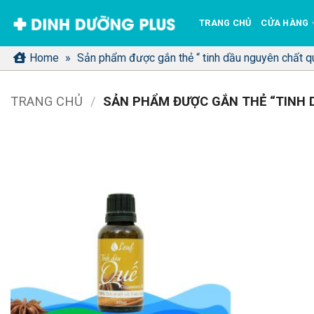
Bỏ
TRANG CHỦ
CỬA HÀNG
qua
nội
Home
»
Sản phẩm được gắn thẻ “ tinh dầu nguyên chất q
dung
TRANG CHỦ
/
SẢN PHẨM ĐƯỢC GẮN THẺ “TINH 