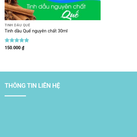
TINH DẦU QUẾ
Tinh dầu Quế nguyên chất 30ml
Được xếp
150.000
₫
hạng
5
5
sao
THÔNG TIN LIÊN HỆ