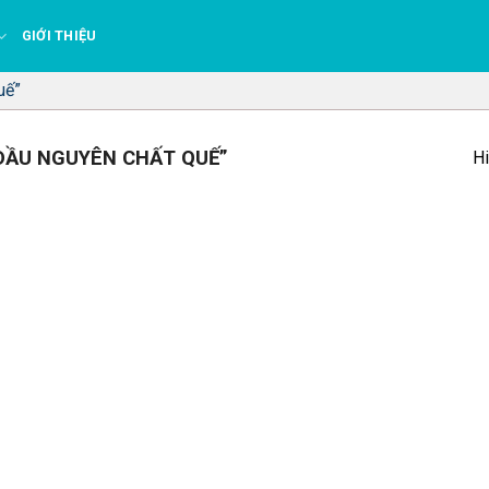
GIỚI THIỆU
uế”
DẦU NGUYÊN CHẤT QUẾ”
Hi