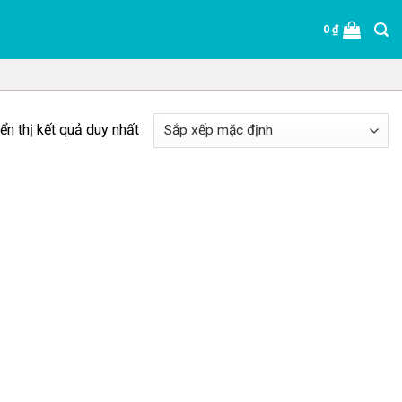
0
₫
ển thị kết quả duy nhất