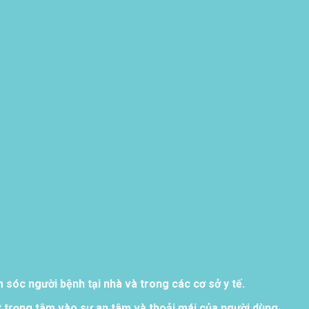
sóc người bệnh tại nhà và trong các cơ sở y tế.
 trọng tâm vào sự an tâm và thoải mái của người dùng.