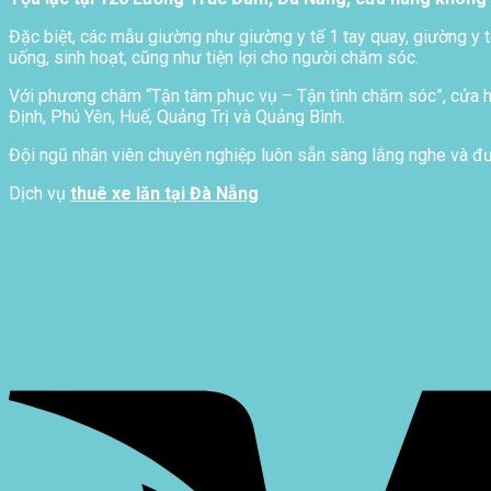
Đặc biệt, các mẫu giường như giường y tế 1 tay quay, giường y t
uống, sinh hoạt, cũng như tiện lợi cho người chăm sóc.
Với phương châm “Tận tâm phục vụ – Tận tình chăm sóc”, cửa hà
Định, Phú Yên, Huế, Quảng Trị và Quảng Bình.
Đội ngũ nhân viên chuyên nghiệp luôn sẵn sàng lắng nghe và đưa
Dịch vụ
thuê xe lăn tại Đà Nẵng