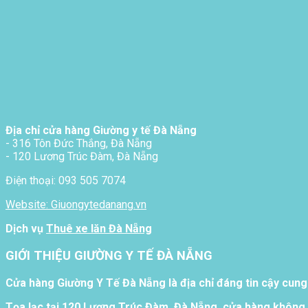
Địa chỉ cửa hàng Giường y tế Đà Nẵng
- 316 Tôn Đức Thắng, Đà Nẵng
- 120 Lương Trúc Đàm, Đà Nẵng
Điện thoại: 093 505 7074
Website: Giuongytedanang.vn
Dịch vụ
Thuê xe lăn Đà Nẵng
GIỚI THIỆU GIƯỜNG Y TẾ ĐÀ NẴNG
Cửa hàng Giường Y Tế Đà Nẵng là địa chỉ đáng tin cậy cung
Tọa lạc tại 120 Lương Trúc Đàm, Đà Nẵng, cửa hàng không 