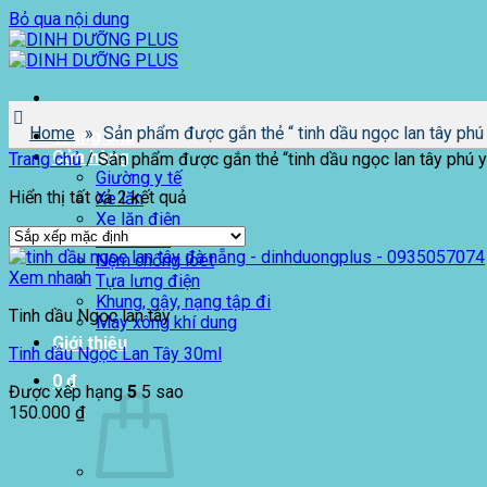
Bỏ qua nội dung
Home
»
Sản phẩm được gắn thẻ “ tinh dầu ngọc lan tây phú
Trang chủ
Cửa hàng
Trang chủ
/
Sản phẩm được gắn thẻ “tinh dầu ngọc lan tây phú 
Giường y tế
Hiển thị tất cả 2 kết quả
Xe lăn
Xe lăn điện
Xe lăn lắc
Nệm chống loét
Xem nhanh
Tựa lưng điện
Khung, gậy, nạng tập đi
Tinh dầu Ngọc lan tây
Máy xông khí dung
Giới thiệu
Tinh dầu Ngọc Lan Tây 30ml
0
₫
Được xếp hạng
5
5 sao
150.000
₫