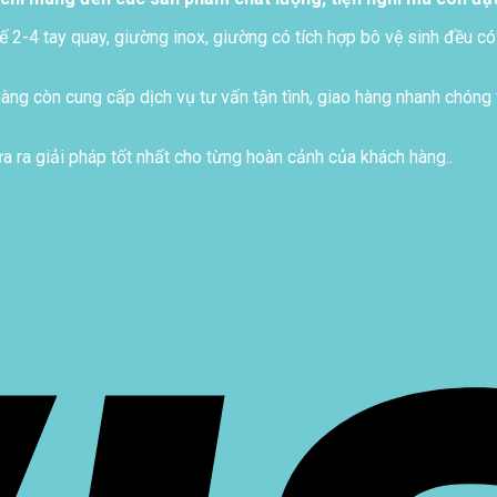
ế 2-4 tay quay, giường inox, giường có tích hợp bô vệ sinh đều có
ng còn cung cấp dịch vụ tư vấn tận tình, giao hàng nhanh chóng 
 ra giải pháp tốt nhất cho từng hoàn cảnh của khách hàng..