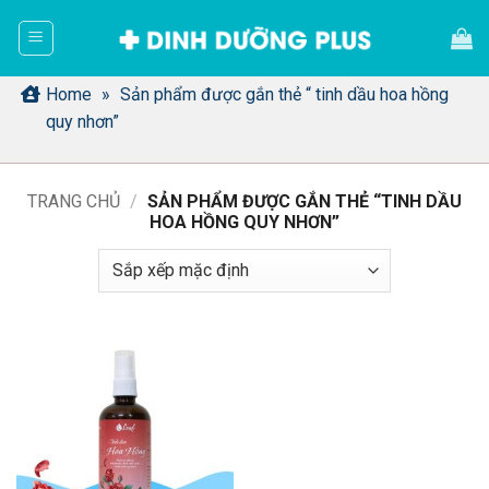
Bỏ
qua
nội
dung
Home
»
Sản phẩm được gắn thẻ “ tinh dầu hoa hồng
quy nhơn”
TRANG CHỦ
/
SẢN PHẨM ĐƯỢC GẮN THẺ “TINH DẦU
HOA HỒNG QUY NHƠN”