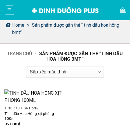
Bỏ
qua
nội
dung
Home
»
Sản phẩm được gắn thẻ “ tinh dầu hoa hồng
bmt”
TRANG CHỦ
/
SẢN PHẨM ĐƯỢC GẮN THẺ “TINH DẦU
HOA HỒNG BMT”
TINH DẦU HOA HỒNG
Tinh dầu Hoa Hồng xịt phòng
100ml
85.000
₫