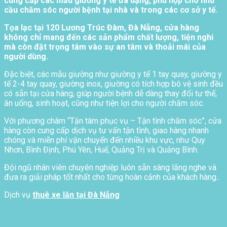
cung cấp các mẫu giường y tế đa dạng, phù hợp cho nhu
cầu chăm sóc người bệnh tại nhà và trong các cơ sở y tế.
Tọa lạc tại 120 Lương Trúc Đàm, Đà Nẵng, cửa hàng
không chỉ mang đến các sản phẩm chất lượng, tiện nghi
mà còn đặt trọng tâm vào sự an tâm và thoải mái của
người dùng.
Đặc biệt, các mẫu giường như giường y tế 1 tay quay, giường y
tế 2-4 tay quay, giường inox, giường có tích hợp bô vệ sinh đều
có sẵn tại cửa hàng, giúp người bệnh dễ dàng thay đổi tư thế,
ăn uống, sinh hoạt, cũng như tiện lợi cho người chăm sóc.
Với phương châm “Tận tâm phục vụ – Tận tình chăm sóc”, cửa
hàng còn cung cấp dịch vụ tư vấn tận tình, giao hàng nhanh
chóng và miễn phí vận chuyển đến nhiều khu vực, như Quy
Nhơn, Bình Định, Phú Yên, Huế, Quảng Trị và Quảng Bình.
Đội ngũ nhân viên chuyên nghiệp luôn sẵn sàng lắng nghe và
đưa ra giải pháp tốt nhất cho từng hoàn cảnh của khách hàng..
Dịch vụ
thuê xe lăn tại Đà Nẵng