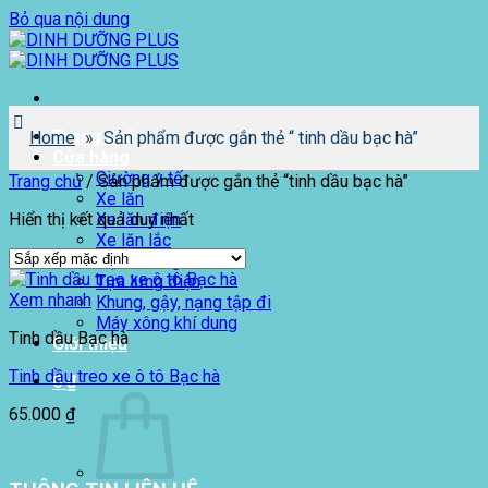
Bỏ qua nội dung
Trang chủ
Home
»
Sản phẩm được gắn thẻ “ tinh dầu bạc hà”
Cửa hàng
Giường y tế
Trang chủ
/
Sản phẩm được gắn thẻ “tinh dầu bạc hà”
Xe lăn
Hiển thị kết quả duy nhất
Xe lăn điện
Xe lăn lắc
Nệm chống loét
Tựa lưng điện
Xem nhanh
Khung, gậy, nạng tập đi
Máy xông khí dung
Tinh dầu Bạc hà
Giới thiệu
Tinh dầu treo xe ô tô Bạc hà
0
₫
65.000
₫