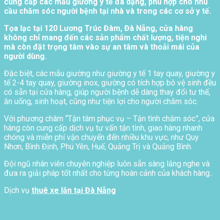
cung cấp các mẫu giường y tế đa dạng, phù hợp cho nhu
cầu chăm sóc người bệnh tại nhà và trong các cơ sở y tế.
Tọa lạc tại 120 Lương Trúc Đàm, Đà Nẵng, cửa hàng
không chỉ mang đến các sản phẩm chất lượng, tiện nghi
mà còn đặt trọng tâm vào sự an tâm và thoải mái của
người dùng.
Đặc biệt, các mẫu giường như giường y tế 1 tay quay, giường y
tế 2-4 tay quay, giường inox, giường có tích hợp bô vệ sinh đều
có sẵn tại cửa hàng, giúp người bệnh dễ dàng thay đổi tư thế,
ăn uống, sinh hoạt, cũng như tiện lợi cho người chăm sóc.
Với phương châm “Tận tâm phục vụ – Tận tình chăm sóc”, cửa
hàng còn cung cấp dịch vụ tư vấn tận tình, giao hàng nhanh
chóng và miễn phí vận chuyển đến nhiều khu vực, như Quy
Nhơn, Bình Định, Phú Yên, Huế, Quảng Trị và Quảng Bình.
Đội ngũ nhân viên chuyên nghiệp luôn sẵn sàng lắng nghe và
đưa ra giải pháp tốt nhất cho từng hoàn cảnh của khách hàng..
Dịch vụ
thuê xe lăn tại Đà Nẵng