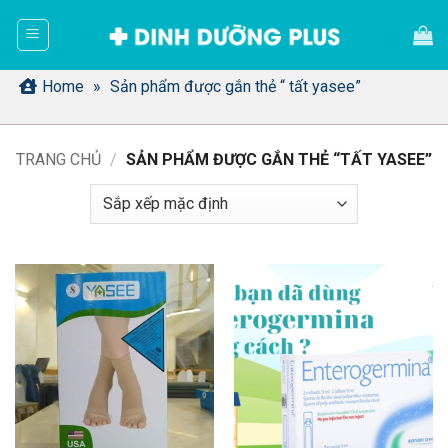
Bỏ
qua
nội
dung
Home
»
Sản phẩm được gắn thẻ “ tất yasee”
TRANG CHỦ
/
SẢN PHẨM ĐƯỢC GẮN THẺ “TẤT YASEE”