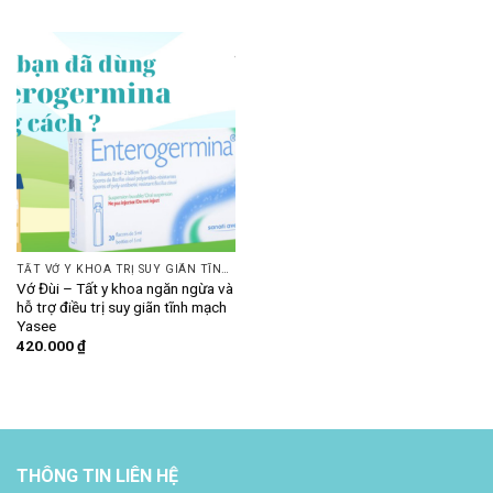
TẤT VỚ Y KHOA TRỊ SUY GIÃN TĨNH MẠCH
Vớ Đùi – Tất y khoa ngăn ngừa và
hỗ trợ điều trị suy giãn tĩnh mạch
Yasee
420.000
₫
THÔNG TIN LIÊN HỆ