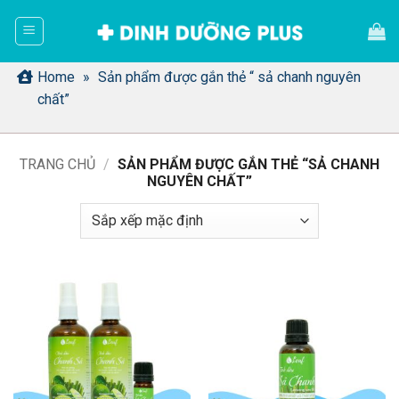
Bỏ
qua
nội
dung
Home
»
Sản phẩm được gắn thẻ “ sả chanh nguyên
chất”
TRANG CHỦ
/
SẢN PHẨM ĐƯỢC GẮN THẺ “SẢ CHANH
NGUYÊN CHẤT”