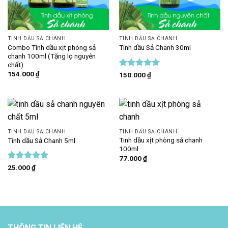
TINH DẦU SẢ CHANH
TINH DẦU SẢ CHANH
Combo Tinh dầu xịt phòng sả
Tinh dầu Sả Chanh 30ml
chanh 100ml (Tặng lọ nguyên
chất)
154.000
₫
Được xếp
150.000
₫
hạng
5
5
sao
TINH DẦU SẢ CHANH
TINH DẦU SẢ CHANH
Tinh dầu xịt phòng sả chanh
Tinh dầu Sả Chanh 5ml
100ml
77.000
₫
Được xếp
25.000
₫
hạng
5
5
sao
THÔNG TIN LIÊN HỆ