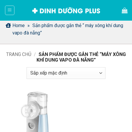
Bỏ
qua
nội
dung
Home
»
Sản phẩm được gắn thẻ “ máy xông khí dung
vapo đà nẵng”
TRANG CHỦ
/
SẢN PHẨM ĐƯỢC GẮN THẺ “MÁY XÔNG
KHÍ DUNG VAPO ĐÀ NẴNG”