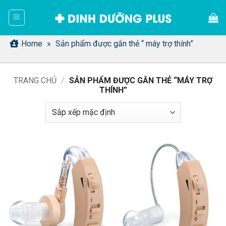
Bỏ
qua
nội
dung
Home
»
Sản phẩm được gắn thẻ “ máy trợ thính”
TRANG CHỦ
/
SẢN PHẨM ĐƯỢC GẮN THẺ “MÁY TRỢ
THÍNH”