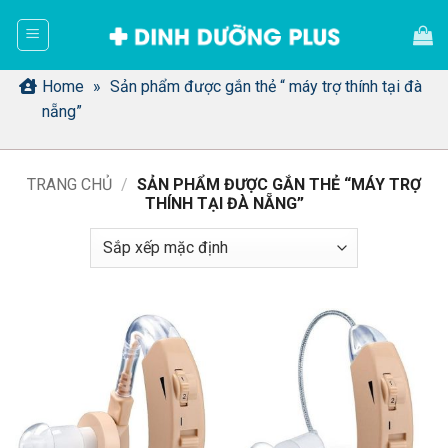
Bỏ
qua
nội
dung
Home
»
Sản phẩm được gắn thẻ “ máy trợ thính tại đà
nẵng”
TRANG CHỦ
/
SẢN PHẨM ĐƯỢC GẮN THẺ “MÁY TRỢ
THÍNH TẠI ĐÀ NẴNG”