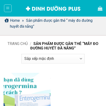
Bỏ
qua
nội
dung
Home
»
Sản phẩm được gắn thẻ “ máy đo đường
huyết đà nẵng”
TRANG CHỦ
/
SẢN PHẨM ĐƯỢC GẮN THẺ “MÁY ĐO
ĐƯỜNG HUYẾT ĐÀ NẴNG”