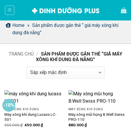
Bỏ
qua
nội
dung
Home
»
Sản phẩm được gắn thẻ “ giá máy xông khí
dung đà nẵng”
TRANG CHỦ
/
SẢN PHẨM ĐƯỢC GẮN THẺ “GIÁ MÁY
XÔNG KHÍ DUNG ĐÀ NẴNG”
-18%
MÁY XÔNG KHÍ DUNG
MÁY XÔNG KHÍ DUNG
Máy xông khí dung Lucass LC-
Máy xông mũi họng B.Well Swiss
501
PRO-110
Giá
Giá
550.000
₫
450.000
₫
880.000
₫
gốc
hiện