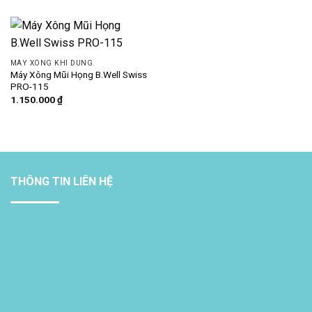
là:
tại
550.000 ₫.
là:
450.000 ₫.
MÁY XÔNG KHÍ DUNG
Máy Xông Mũi Họng B.Well Swiss
PRO-115
1.150.000
₫
THÔNG TIN LIÊN HỆ