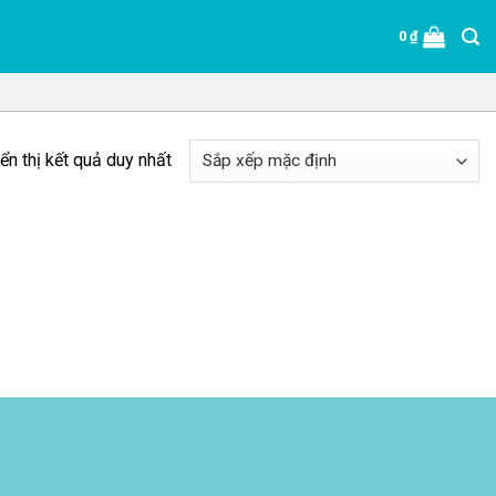
0
₫
ển thị kết quả duy nhất