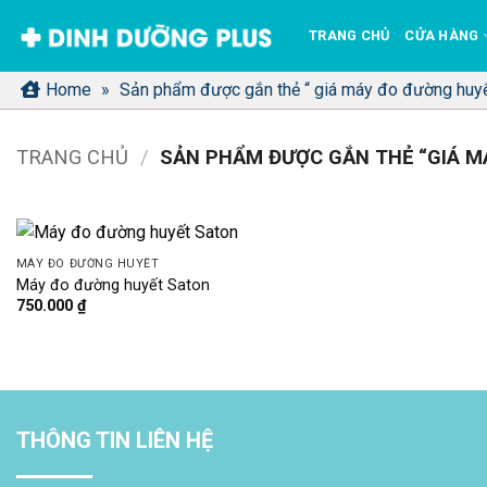
Bỏ
TRANG CHỦ
CỬA HÀNG
qua
nội
Home
»
Sản phẩm được gắn thẻ “ giá máy đo đường huyế
dung
TRANG CHỦ
/
SẢN PHẨM ĐƯỢC GẮN THẺ “GIÁ M
MÁY ĐO ĐƯỜNG HUYẾT
Máy đo đường huyết Saton
750.000
₫
THÔNG TIN LIÊN HỆ