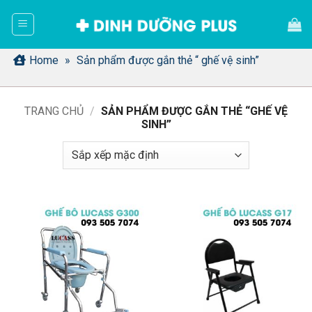
Bỏ
qua
nội
dung
Home
»
Sản phẩm được gắn thẻ “ ghế vệ sinh”
TRANG CHỦ
/
SẢN PHẨM ĐƯỢC GẮN THẺ “GHẾ VỆ
SINH”