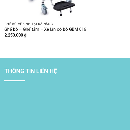
GHẾ BÔ VỆ SINH TẠI ĐÀ NẴNG
Ghế bô – Ghế tắm – Xe lăn có bô GBM 016
2.250.000
₫
THÔNG TIN LIÊN HỆ