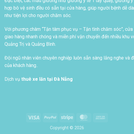
Đặc biệt, các mẫu giường như giường y tế 1 tay quay, giường y 
hợp bô vệ sinh đều có sẵn tại cửa hàng, giúp người bệnh dễ dàn
như tiện lợi cho người chăm sóc.
Với phương châm “Tận tâm phục vụ – Tận tình chăm sóc”, cửa h
giao hàng nhanh chóng và miễn phí vận chuyển đến nhiều khu vự
Quảng Trị và Quảng Bình.
Đội ngũ nhân viên chuyên nghiệp luôn sẵn sàng lắng nghe và đ
của khách hàng..
Dịch vụ
thuê xe lăn tại Đà Nẵng
Visa
PayPal
Stripe
MasterCard
Cash
On
Copyright © 2026
Delivery