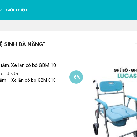
GIỚI THIỆU
Ệ SINH ĐÀ NẴNG”
H
TẠI ĐÀ NẴNG
-6%
tắm – Xe lăn có bô GBM 018