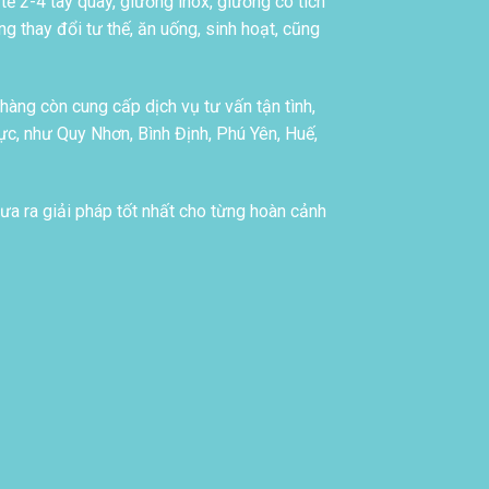
tế 2-4 tay quay, giường inox, giường có tích
g thay đổi tư thế, ăn uống, sinh hoạt, cũng
àng còn cung cấp dịch vụ tư vấn tận tình,
c, như Quy Nhơn, Bình Định, Phú Yên, Huế,
ưa ra giải pháp tốt nhất cho từng hoàn cảnh