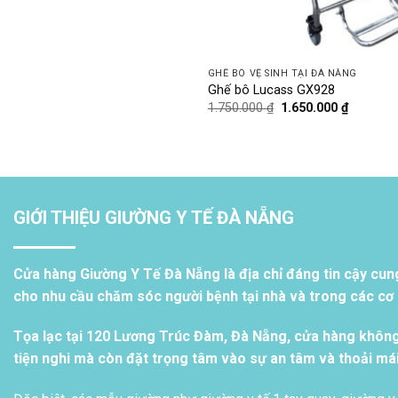
GHẾ BÔ VỆ SINH TẠI ĐÀ NẴNG
Ghế bô Lucass GX928
Giá
Giá
1.750.000
₫
1.650.000
₫
gốc
hiện
là:
tại
1.750.000 ₫.
là:
1.650.00
GIỚI THIỆU GIƯỜNG Y TẾ ĐÀ NẴNG
Cửa hàng Giường Y Tế Đà Nẵng là địa chỉ đáng tin cậy cun
cho nhu cầu chăm sóc người bệnh tại nhà và trong các cơ s
Tọa lạc tại 120 Lương Trúc Đàm, Đà Nẵng, cửa hàng khôn
tiện nghi mà còn đặt trọng tâm vào sự an tâm và thoải má