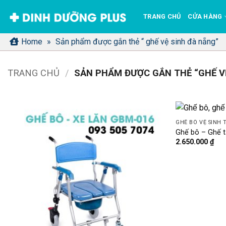
Bỏ
TRANG CHỦ
CỬA HÀNG
qua
nội
Home
»
Sản phẩm được gắn thẻ “ ghế vệ sinh đà nẵng”
dung
TRANG CHỦ
/
SẢN PHẨM ĐƯỢC GẮN THẺ “GHẾ V
GHẾ BÔ VỆ SINH 
Ghế bô – Ghế 
2.650.000
₫