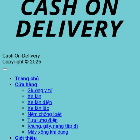
Cash On Delivery
Copyright © 2026
Trang chủ
Cửa hàng
Giường y tế
Xe lăn
Xe lăn điện
Xe lăn lắc
Nệm chống loét
Tựa lưng điện
Khung, gậy, nạng tập đi
Máy xông khí dung
Giới thiệu