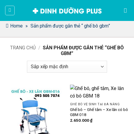
Bỏ
qua
nội
dung
Home
»
Sản phẩm được gắn thẻ “ ghế bô gbm”
TRANG CHỦ
/
SẢN PHẨM ĐƯỢC GẮN THẺ “GHẾ BÔ
GBM”
GHẾ BÔ VỆ SINH TẠI ĐÀ NẴNG
Ghế bô – Ghế tắm – Xe lăn có bô
GBM 018
2.650.000
₫