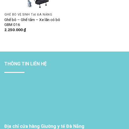
GHẾ BÔ VỆ SINH TẠI ĐÀ NẴNG
Ghế bô – Ghế tắm – Xe lăn có bô
GBM 016
2.250.000
₫
THÔNG TIN LIÊN HỆ
Địa chỉ cửa hàng Giường y tế Đà Nẵng