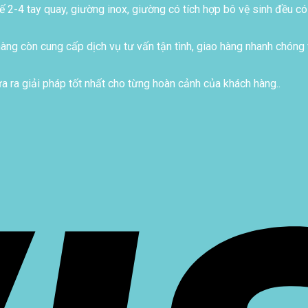
ế 2-4 tay quay, giường inox, giường có tích hợp bô vệ sinh đều có
ng còn cung cấp dịch vụ tư vấn tận tình, giao hàng nhanh chóng 
 ra giải pháp tốt nhất cho từng hoàn cảnh của khách hàng..