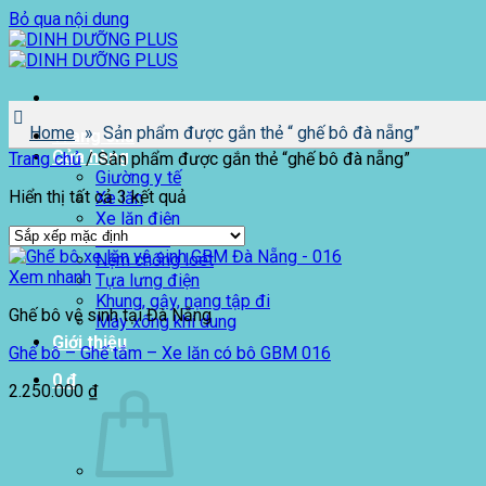
Bỏ qua nội dung
Home
»
Sản phẩm được gắn thẻ “ ghế bô đà nẵng”
Trang chủ
Cửa hàng
Trang chủ
/
Sản phẩm được gắn thẻ “ghế bô đà nẵng”
Giường y tế
Hiển thị tất cả 3 kết quả
Xe lăn
Xe lăn điện
Xe lăn lắc
Nệm chống loét
Xem nhanh
Tựa lưng điện
Khung, gậy, nạng tập đi
Ghế bô vệ sinh tại Đà Nẵng
Máy xông khí dung
Giới thiệu
Ghế bô – Ghế tắm – Xe lăn có bô GBM 016
0
₫
2.250.000
₫