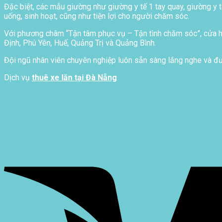
Đặc biệt, các mẫu giường như giường y tế 1 tay quay, giường y t
uống, sinh hoạt, cũng như tiện lợi cho người chăm sóc.
Với phương châm “Tận tâm phục vụ – Tận tình chăm sóc”, cửa hà
Định, Phú Yên, Huế, Quảng Trị và Quảng Bình.
Đội ngũ nhân viên chuyên nghiệp luôn sẵn sàng lắng nghe và đưa
Dịch vụ
thuê xe lăn tại Đà Nẵng