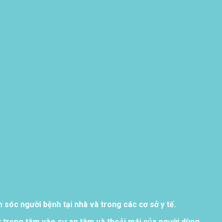
sóc người bệnh tại nhà và trong các cơ sở y tế.
 trọng tâm vào sự an tâm và thoải mái của người dùng.