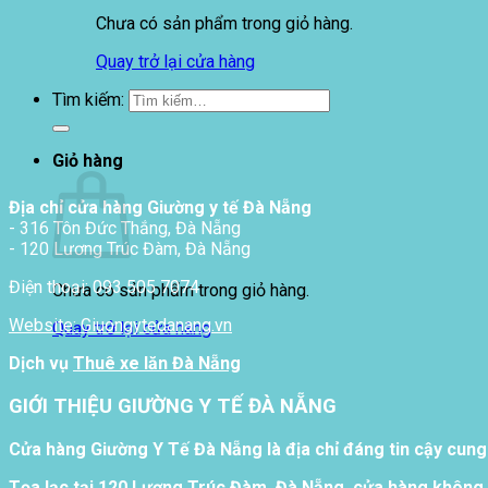
Chưa có sản phẩm trong giỏ hàng.
Quay trở lại cửa hàng
Tìm kiếm:
Giỏ hàng
Địa chỉ cửa hàng Giường y tế Đà Nẵng
- 316 Tôn Đức Thắng, Đà Nẵng
- 120 Lương Trúc Đàm, Đà Nẵng
Điện thoại: 093 505 7074
Chưa có sản phẩm trong giỏ hàng.
Website: Giuongytedanang.vn
Quay trở lại cửa hàng
Dịch vụ
Thuê xe lăn Đà Nẵng
GIỚI THIỆU GIƯỜNG Y TẾ ĐÀ NẴNG
Cửa hàng Giường Y Tế Đà Nẵng là địa chỉ đáng tin cậy cung
Tọa lạc tại 120 Lương Trúc Đàm, Đà Nẵng, cửa hàng không 