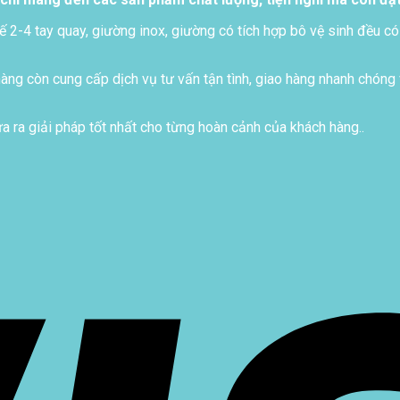
ế 2-4 tay quay, giường inox, giường có tích hợp bô vệ sinh đều có
ng còn cung cấp dịch vụ tư vấn tận tình, giao hàng nhanh chóng 
 ra giải pháp tốt nhất cho từng hoàn cảnh của khách hàng..