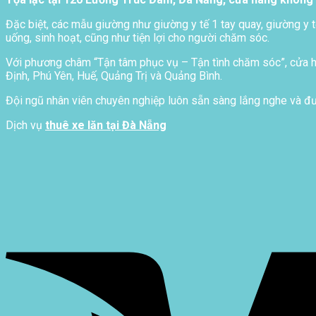
Đặc biệt, các mẫu giường như giường y tế 1 tay quay, giường y t
uống, sinh hoạt, cũng như tiện lợi cho người chăm sóc.
Với phương châm “Tận tâm phục vụ – Tận tình chăm sóc”, cửa hà
Định, Phú Yên, Huế, Quảng Trị và Quảng Bình.
Đội ngũ nhân viên chuyên nghiệp luôn sẵn sàng lắng nghe và đưa
Dịch vụ
thuê xe lăn tại Đà Nẵng