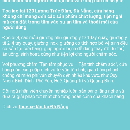
cầu chăm sóc người bệnh tại nhà và trong các cơ sở y tế.
Tọa lạc tại 120 Lương Trúc Đàm, Đà Nẵng, cửa hàng
không chỉ mang đến các sản phẩm chất lượng, tiện nghi
mà còn đặt trọng tâm vào sự an tâm và thoải mái của
người dùng.
Đặc biệt, các mẫu giường như giường y tế 1 tay quay, giường y
tế 2-4 tay quay, giường inox, giường có tích hợp bô vệ sinh đều
có sẵn tại cửa hàng, giúp người bệnh dễ dàng thay đổi tư thế,
ăn uống, sinh hoạt, cũng như tiện lợi cho người chăm sóc.
Với phương châm “Tận tâm phục vụ – Tận tình chăm sóc”, cửa
hàng còn cung cấp dịch vụ tư vấn tận tình, giao hàng nhanh
chóng và miễn phí vận chuyển đến nhiều khu vực, như Quy
Nhơn, Bình Định, Phú Yên, Huế, Quảng Trị và Quảng Bình.
Đội ngũ nhân viên chuyên nghiệp luôn sẵn sàng lắng nghe và
đưa ra giải pháp tốt nhất cho từng hoàn cảnh của khách hàng..
Dịch vụ
thuê xe lăn tại Đà Nẵng