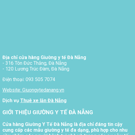
Địa chỉ cửa hàng Giường y tế Đà Nẵng
- 316 Tôn Đức Thắng, Đà Nẵng
- 120 Lương Trúc Đàm, Đà Nẵng
Điện thoại: 093 505 7074
Website: Giuongytedanang.vn
Dịch vụ
Thuê xe lăn Đà Nẵng
GIỚI THIỆU GIƯỜNG Y TẾ ĐÀ NẴNG
Cửa hàng Giường Y Tế Đà Nẵng là địa chỉ đáng tin cậy
cung cấp các mẫu giường y tế đa dạng, phù hợp cho nhu