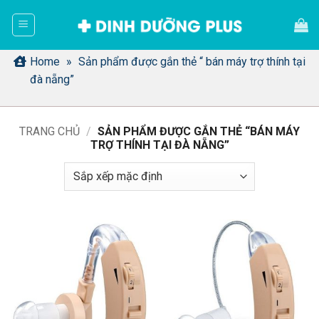
Bỏ
qua
nội
dung
Home
»
Sản phẩm được gắn thẻ “ bán máy trợ thính tại
đà nẵng”
TRANG CHỦ
/
SẢN PHẨM ĐƯỢC GẮN THẺ “BÁN MÁY
TRỢ THÍNH TẠI ĐÀ NẴNG”