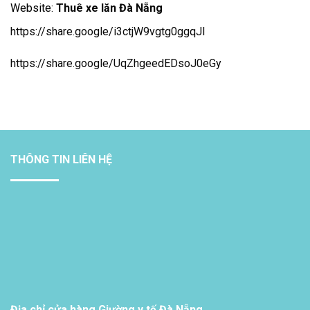
Website:
Thuê xe lăn Đà Nẵng
https://share.google/i3ctjW9vgtg0ggqJl
https://share.google/UqZhgeedEDsoJ0eGy
THÔNG TIN LIÊN HỆ
Địa chỉ cửa hàng Giường y tế Đà Nẵng