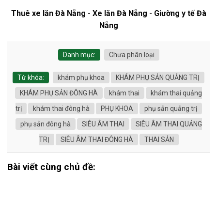
Thuê xe lăn Đà Nẵng
-
Xe lăn Đà Nẵng
-
Giường y tế Đà
Nẵng
Danh mục:
Chưa phân loại
Từ khóa:
khám phụ khoa
KHÁM PHỤ SẢN QUẢNG TRỊ
KHÁM PHỤ SẢN ĐÔNG HÀ
khám thai
khám thai quảng
trị
khám thai đông hà
PHỤ KHOA
phụ sản quảng trị
phụ sản đông hà
SIÊU ÂM THAI
SIÊU ÂM THAI QUẢNG
TRỊ
SIÊU ÂM THAI ĐÔNG HÀ
THAI SẢN
Bài viết cùng chủ đề: