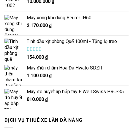
10.000.000
₫
Máy xông khí dung Beurer IH60
2.170.000
₫
Tinh dầu xịt phòng Quế 100ml - Tặng lọ treo
Được xếp
154.000
₫
hạng
5.00
5
sao
Máy điện châm Hoa Đà Hwato SDZII
1.100.000
₫
Máy đo huyết áp bắp tay B.Well Swiss PRO-35
810.000
₫
DỊCH VỤ THUÊ XE LĂN ĐÀ NẴNG