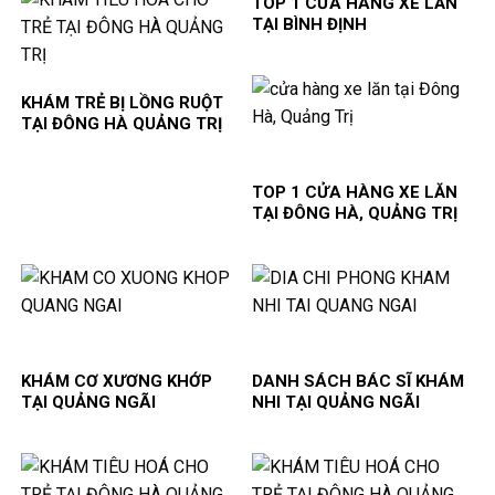
TOP 1 CỬA HÀNG XE LĂN
TẠI BÌNH ĐỊNH
KHÁM TRẺ BỊ LỒNG RUỘT
TẠI ĐÔNG HÀ QUẢNG TRỊ
TOP 1 CỬA HÀNG XE LĂN
TẠI ĐÔNG HÀ, QUẢNG TRỊ
KHÁM CƠ XƯƠNG KHỚP
DANH SÁCH BÁC SĨ KHÁM
TẠI QUẢNG NGÃI
NHI TẠI QUẢNG NGÃI