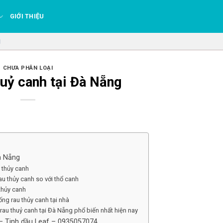
GIỚI THIỆU
g
CHƯA PHÂN LOẠI
huỷ canh tại Đà Nẵng
à Nẵng
 thủy canh
u thủy canh so với thổ canh
 thủy canh
ng rau thủy canh tại nhà
 rau thuỷ canh tại Đà Nẵng phổ biến nhất hiện nay
 – Tinh dầu Leaf – 0935057074