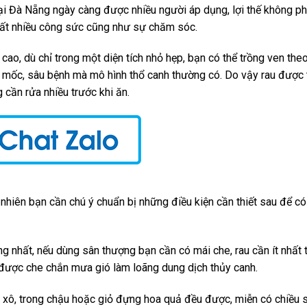
 tại Đà Nẵng ngày càng được nhiều người áp dụng, lợi thế không ph
 rất nhiều công sức cũng như sự chăm sóc.
 cao, dù chỉ trong một diện tích nhỏ hẹp, bạn có thể trồng ven the
 mốc, sâu bệnh mà mô hình thổ canh thường có. Do vậy rau được 
 cần rửa nhiều trước khi ăn.
nhiên bạn cần chú ý chuẩn bị những điều kiện cần thiết sau để có
ọng nhất, nếu dùng sân thượng bạn cần có mái che, rau cần ít nhất 
 được che chắn mưa gió làm loãng dung dịch thủy canh.
ng xô, trong chậu hoặc giỏ đựng hoa quả đều được, miễn có chiều