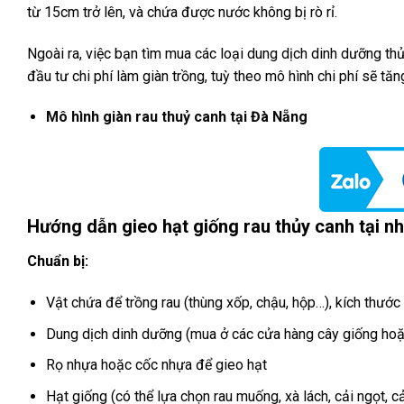
từ 15cm trở lên, và chứa được nước không bị rò rỉ.
Ngoài ra, việc bạn tìm mua các loại dung dịch dinh dưỡng th
đầu tư chi phí làm giàn trồng, tuỳ theo mô hình chi phí sẽ t
Mô hình giàn rau thuỷ canh tại Đà Nẵng
Hướng dẫn gieo hạt giống rau thủy canh tại n
Chuẩn bị:
Vật chứa để trồng rau (thùng xốp, chậu, hộp…), kích thướ
Dung dịch dinh dưỡng (mua ở các cửa hàng cây giống hoặ
Rọ nhựa hoặc cốc nhựa để gieo hạt
Hạt giống (có thể lựa chọn rau muống, xà lách, cải ngọt, c