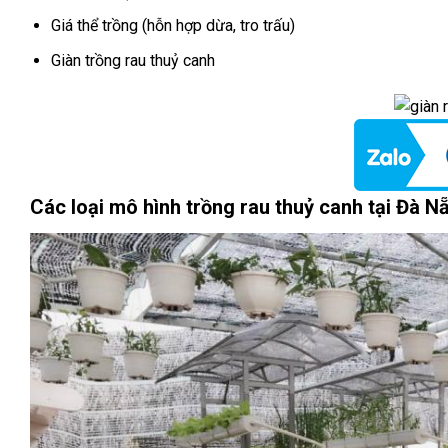
Giá thể trồng (hỗn hợp dừa, tro trấu)
Giàn trồng rau thuỷ canh
Các loại mô hình trồng rau thuỷ canh tại Đà N