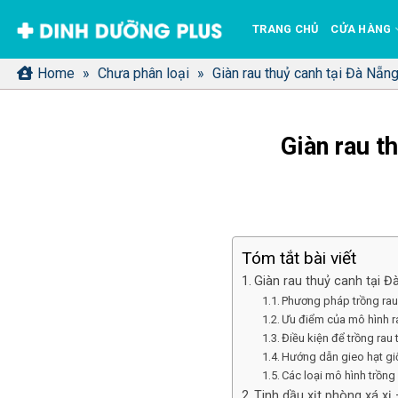
Bỏ
TRANG CHỦ
CỬA HÀNG
qua
nội
Home
»
Chưa phân loại
»
Giàn rau thuỷ canh tại Đà Nẵn
dung
Giàn rau t
Tóm tắt bài viết
Giàn rau thuỷ canh tại Đ
Phương pháp trồng rau
Ưu điểm của mô hình ra
Điều kiện để trồng rau
Hướng dẫn gieo hạt giố
Các loại mô hình trồng
Tinh dầu xịt phòng xá xị