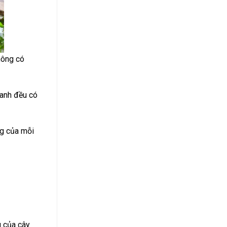
không có
canh đều có
ng của mỗi
g của cây