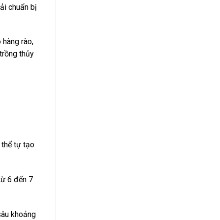
ải chuẩn bị
o hàng rào,
trồng thủy
 thể tự tạo
từ 6 đến 7
 sâu khoảng