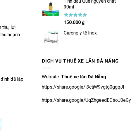
Tinh dầu Quế nguyên chất
30ml
Được xếp
150.000
₫
hạng
5.00
thu, lợi
5 sao
Giường y tế Inox
 thu hoạch
DỊCH VỤ THUÊ XE LĂN ĐÀ NẴNG
Website:
Thuê xe lăn Đà Nẵng
a đình đã lắp
https://share.google/i3ctjW9vgtg0ggqJl
https://share.google/UqZhgeedEDsoJ0eGy