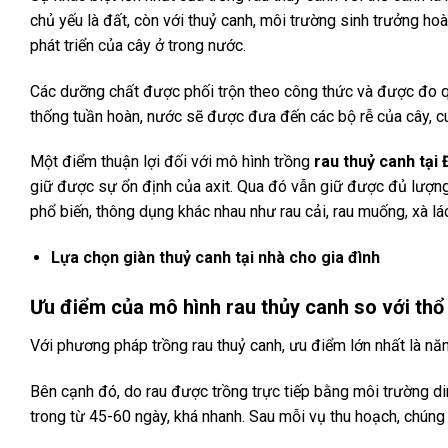
chủ yếu là đất, còn với thuỷ canh, môi trường sinh trưởng h
phát triển của cây ở trong nước.
Các dưỡng chất được phối trộn theo công thức và được đo q
thống tuần hoàn, nước sẽ được đưa đến các bộ rễ của cây, cu
Một điểm thuận lợi đối với mô hình trồng
rau thuỷ canh tại
giữ được sự ổn định của axit. Qua đó vẫn giữ được đủ lượng d
phổ biến, thông dụng khác nhau như rau cải, rau muống, xà lá
Lựa chọn giàn thuỷ canh tại nhà cho gia đình
Ưu điểm của mô hình rau thủy canh
so với thổ
Với phương pháp trồng rau thuỷ canh, ưu điểm lớn nhất là nă
Bên cạnh đó, do rau được trồng trực tiếp bằng môi trường dinh
trong từ 45-60 ngày, khá nhanh. Sau mỗi vụ thu hoạch, chúng t