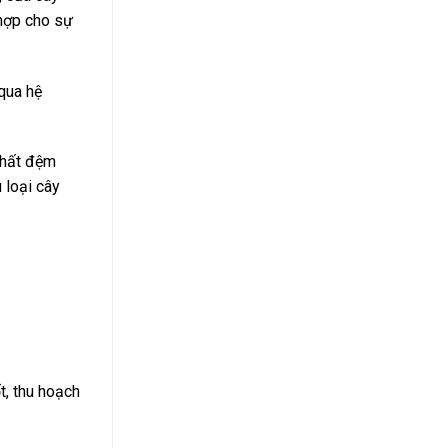
 hợp cho sự
qua hệ
chất đệm
 loại cây
t, thu hoạch