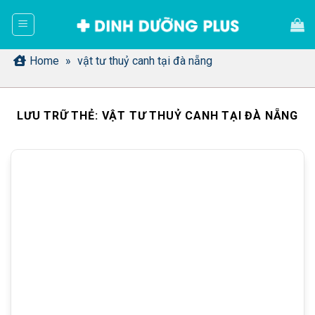
Bỏ
qua
nội
dung
Home
»
vật tư thuỷ canh tại đà nẵng
LƯU TRỮ THẺ:
VẬT TƯ THUỶ CANH TẠI ĐÀ NẴNG