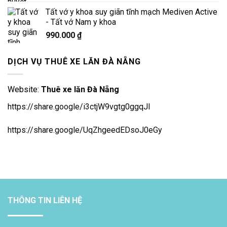
Tất vớ y khoa suy giãn tĩnh mạch Mediven Active
- Tất vớ Nam y khoa
990.000
₫
DỊCH VỤ THUÊ XE LĂN ĐÀ NẴNG
Website:
Thuê xe lăn Đà Nẵng
https://share.google/i3ctjW9vgtg0ggqJl
https://share.google/UqZhgeedEDsoJ0eGy
THÔNG TIN LIÊN HỆ