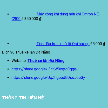
Máy xông khí dung nén khí Omron NE-
C900
2.350.000
₫
Tinh dầu treo xe ô tô Oải hương
65.000
₫
Dịch vụ Thuê xe lăn Đà Nẵng
Website:
Thuê xe lăn Đà Nẵng
https://share.google/i3ctjW9vgtg0ggqJl
https://share.google/UqZhgeedEDsoJ0eGy
THÔNG TIN LIÊN HỆ