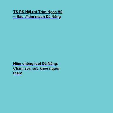
TS BS Nội trú Trần Ngọc Vũ
– Bác sĩ tim mạch Đà Nẵng
Nệm chống loét Đà Nẵng:
Chăm sóc sức khỏe người
thân!