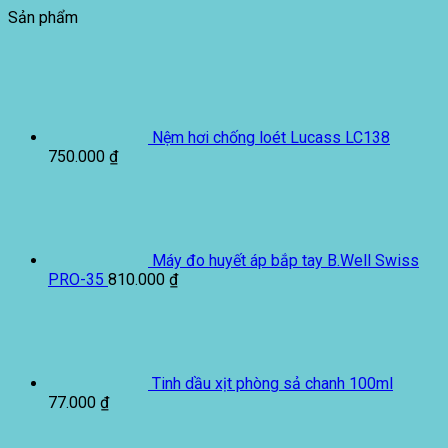
Sản phẩm
Nệm hơi chống loét Lucass LC138
750.000
₫
Máy đo huyết áp bắp tay B.Well Swiss
PRO-35
810.000
₫
Tinh dầu xịt phòng sả chanh 100ml
77.000
₫