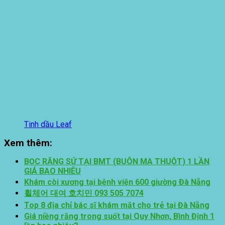
Tinh dầu Leaf
Xem thêm:
BỌC RĂNG SỨ TẠI BMT (BUÔN MA THUỘT) 1 LẦN
GIÁ BAO NHIÊU
Khám còi xương tại bệnh viện 600 giường Đà Nẵng
휠체어 대여 호치민 093 505 7074
Top 8 địa chỉ bác sĩ khám mắt cho trẻ tại Đà Nẵng
Giá niềng răng trong suốt tại Quy Nhơn, Bình Định 1