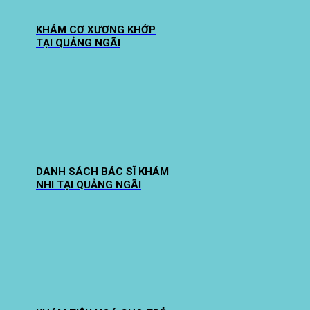
KHÁM CƠ XƯƠNG KHỚP
TẠI QUẢNG NGÃI
DANH SÁCH BÁC SĨ KHÁM
NHI TẠI QUẢNG NGÃI