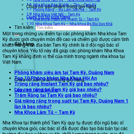
Nha Khoa Bác Sĩ Việt – Thọ – Tam Kỳ
Chưa có sản phẩm trong giỏ hàng.
Phòng Răng – Bs Lâm Sơn Hà – Tam Kỳ
Nha Khoa Việt Mỹ – Tam Kỳ
Quay trở lại cửa hàng
Nha khoa Thẩm mỹ Thanh Tú – Tam Kỳ
Nha Khoa Tam Kỳ – Nha khoa Bs Bùi Duy Khả
Tìm kiếm:
Một trong những ưu điểm tại các phòng khám Nha khoa Tam
Kỳ được giới chuyên môn đề cao và chiếm giữ được cảm tình
Giỏ hàng
khách hàng trên địa bàn Tam Kỳ chính là ở đội ngũ bác sĩ
chuyên khoa. Yếu tố này đã giúp các phòng khám Nha Khoa
Tam Kỳ khẳng định vị thế của mình trong ngành nha khoa tại
Việt Nam.
Phòng khám siêu âm tại Tam Kỳ, Quảng Nam
Top 10 Phòng khám Nha Khoa Hội An
Chưa có sản phẩm trong giỏ hàng.
Trồng răng Implant Tam Kỳ giá bao nhiêu?
Lấy cao răng tại Tam Kỳ giá bao nhiêu?
Quay trở lại cửa hàng
Trám Răng tại Tam Kỳ giá bao nhiêu?
Giá niềng răng trong suốt tại Tam Kỳ, Quảng Nam 1
lần là bao nhiêu?
Nha Khoa Lâm Tú – Tam Kỳ
Nha Khoa tại thành phố Tam Kỳ quy tụ được đội ngũ bác sĩ
chuyên khoa giỏi, các bác sĩ đã được đào tạo bài bản tại các