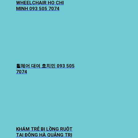
WHEELCHAIR HO CHI
MINH 093 505 7074
휠체어 대여 호치민 093 505
7074
KHÁM TRẺ BỊ LỒNG RUỘT
TẠI ĐÔNG HÀ QUẢNG TRỊ