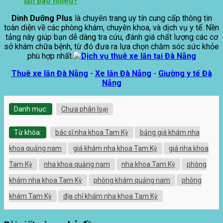
lần bao nhiêu?
Dinh Dưỡng Plus
là chuyên trang uy tín cung cấp thông tin
toàn diện về các phòng khám, chuyên khoa, và dịch vụ y tế. Nền
tảng này giúp bạn dễ dàng tra cứu, đánh giá chất lượng các cơ
sở khám chữa bệnh, từ đó đưa ra lựa chọn chăm sóc sức khỏe
phù hợp nhất.
Thuê xe lăn Đà Nẵng
-
Xe lăn Đà Nẵng
-
Giường y tế Đà
Nẵng
Danh mục:
Chưa phân loại
Từ khóa:
bác sĩ nha khoa Tam Kỳ
bảng giá khám nha
khoa quảng nam
giá khám nha khoa Tam Kỳ
giá nha khoa
Tam Kỳ
nha khoa quảng nam
nha khoa Tam Kỳ
phòng
khám nha khoa Tam Kỳ
phòng khám quảng nam
phòng
khám Tam Kỳ
địa chỉ khám nha khoa Tam Kỳ