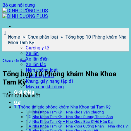
Bỏ qua nội dung
Trang chủ
Home
»
Chưa phân loại
»
Tổng hợp 10 Phòng khám Nha
Cửa hàng
Khoa Tam Kỳ
Giường y tế
Xe lăn
Xe lăn điện
Chưa phân loại
Xe lăn lắc
Nệm chống loét
Tổng hợp 10 Phòng khám Nha Khoa
Tựa lưng điện
Tam Kỳ
Khung, gậy, nạng tập đi
Máy xông khí dung
Giới thiệu
Tóm tắt bài viết
0
₫
Thông tin các phòng khám Nha Khoa tại Tam Kỳ
Nha Khoa Tam Kỳ – Nha Khoa Văn Chương
Nha Khoa Tam Kỳ – Nha Khoa Duong Thanh Son
Nha Khoa Tam Kỳ – Nha Khoa Bác Sĩ Hồ Hữu Đại
Nha Khoa Tam Kỳ – Nha khoa Cường Nhân – Nha Khoa Vi
Nha Khoa Tam Kỳ – Nha Khoa Minh Hải